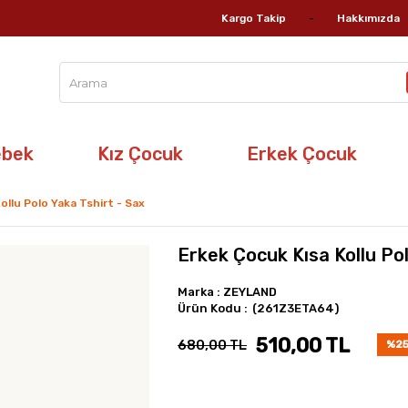
Kargo Takip
Hakkımızda
ebek
Kız Çocuk
Erkek Çocuk
ollu Polo Yaka Tshirt - Sax
Erkek Çocuk Kısa Kollu Pol
Marka
:
ZEYLAND
(261Z3ETA64)
510,00 TL
680,00 TL
%
2
İndir