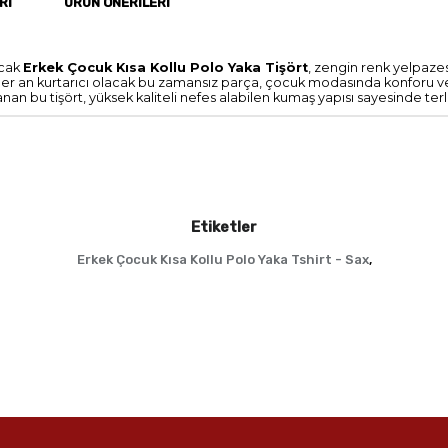
RI
ÜRÜN ÖNERILERI
acak
Erkek Çocuk Kısa Kollu Polo Yaka Tişört
, zengin renk yelpaze
her an kurtarıcı olacak bu zamansız parça, çocuk modasında konforu ve şı
anan bu tişört, yüksek kaliteli nefes alabilen kumaş yapısı sayesinde 
Etiketler
Erkek Çocuk Kısa Kollu Polo Yaka Tshirt - Sax
,