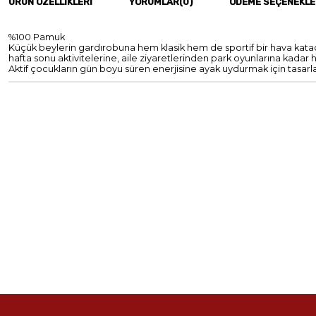
ÜRÜN ÖZELLIKLERI
YORUMLAR
(0)
ÖDEME SEÇENEKLE
%100 Pamuk
Küçük beylerin gardırobuna hem klasik hem de sportif bir hava kat
hafta sonu aktivitelerine, aile ziyaretlerinden park oyunlarına kadar 
Aktif çocukların gün boyu süren enerjisine ayak uydurmak için tasarl