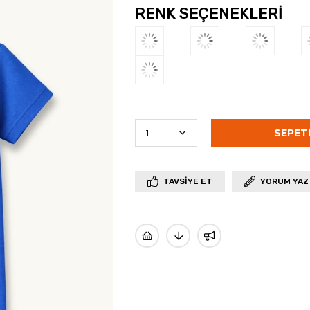
RENK SEÇENEKLERI
TAVSIYE ET
YORUM YAZ