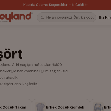
Kapıda Ödeme Seçeneklerimiz Geldi ✨
Biz Ki
şört
yland. 2-14 yaş için nefes alan %100
çenekleriyle her kombine uyum sağlar. Cildi
u rahatlık.
 tişörtlerini keşfedin.
k Çocuk Takım
Erkek Çocuk Gömlek
Erk