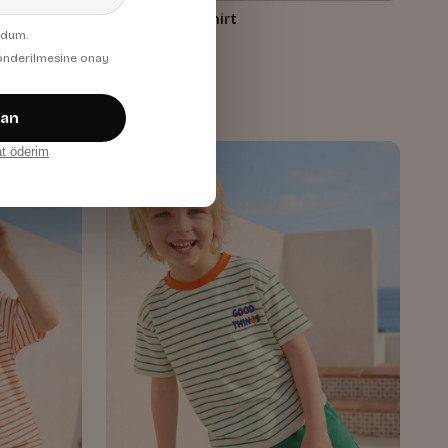
Erkek Çocuk Tshirt
udum.
Krem
 gönderilmesine onay
660,00 TL
zan
at öderim
Yeni