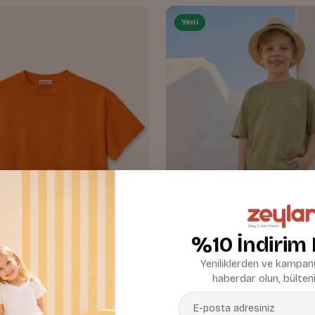
Yeni
%10 İndirim
Yeniliklerden ve kampany
haberdar olun, bülteni