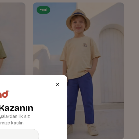
Yeni
 Kazanın
alardan ilk siz
mize katılın.