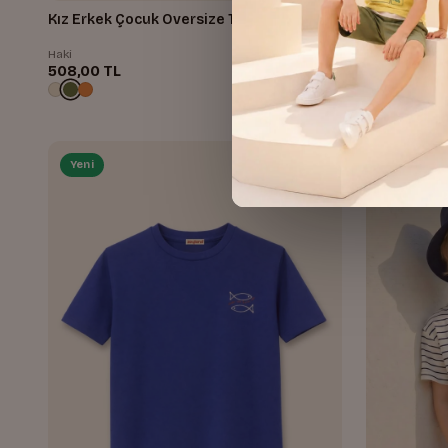
Kız Erkek Çocuk Oversize T-shirt
Kız
Haki
Turuncu
508,00 TL
508,00 TL
Yeni
Yeni