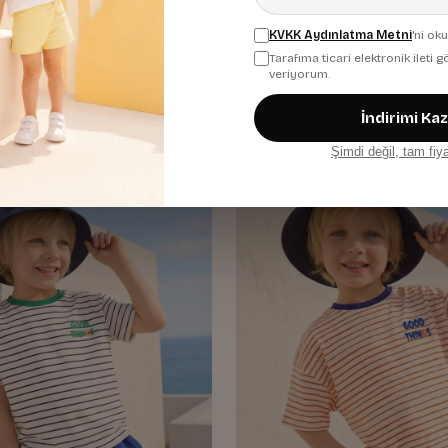
 Erkek Çocuk Oversize T-shirt
Erkek Çocuk Tshirt
KVKK Aydınlatma Metni
'ni ok
Haki
Tarafıma ticari elektronik ileti
660,00 TL
veriyorum.
İndirimi Ka
Şimdi değil, tam fiy
Yeni