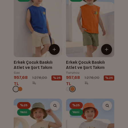
Erkek Çocuk Baskılı
Erkek Çocuk Baskılı
Atlet ve Şort Takım
Atlet ve Şort Takım
Sax
Turuncu
957,68
957,68
1.276,00
1.276,00
%25
%25
TL
TL
TL
TL
%25
%25
Yeni
Yeni