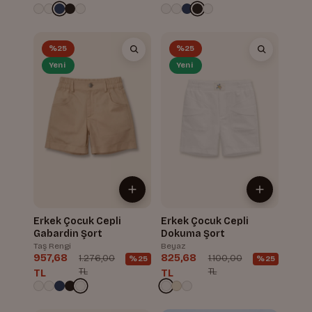
%25
%25
Yeni
Yeni
Erkek Çocuk Cepli
Erkek Çocuk Cepli
Gabardin Şort
Dokuma Şort
Taş Rengi
Beyaz
957,68
825,68
1.276,00
1.100,00
%25
%25
TL
TL
TL
TL