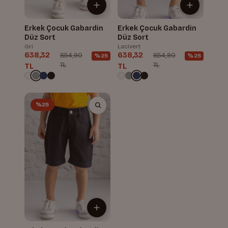
Erkek Çocuk Gabardin
Erkek Çocuk Gabardin
Düz Sort
Düz Sort
Gri
Lacivert
638,32
638,32
854,90
854,90
%25
%25
TL
TL
TL
TL
%25