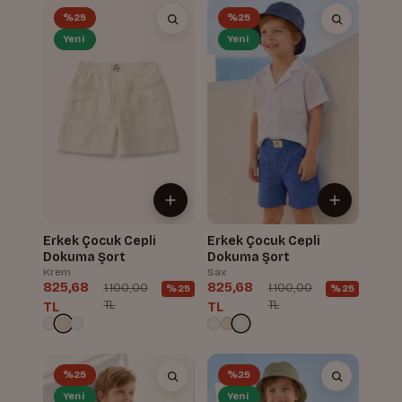
%25
%25
Yeni
Yeni
Erkek Çocuk Cepli
Erkek Çocuk Cepli
Dokuma Şort
Dokuma Şort
Krem
Sax
825,68
825,68
1.100,00
1.100,00
%25
%25
TL
TL
TL
TL
%25
%25
Yeni
Yeni