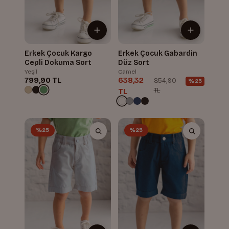
Erkek Çocuk Kargo
Erkek Çocuk Gabardin
Cepli Dokuma Sort
Düz Sort
Yeşil
Camel
799,90 TL
638,32
854,90
%25
TL
TL
%25
%25