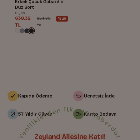
Erkek Çocuk Gabardin
Düz Sort
Siyah
638,32
854,90
%25
TL
TL
Kapıda Ödeme
Ücretsiz İade
57 Yıldır Güven
Kargo Bedava
Zeyland Ailesine Katıl!