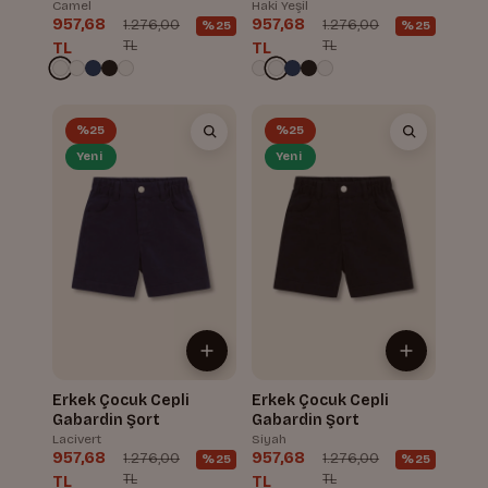
Camel
Haki Yeşil
957,68
957,68
1.276,00
1.276,00
%25
%25
TL
TL
TL
TL
%25
%25
Yeni
Yeni
Erkek Çocuk Cepli
Erkek Çocuk Cepli
Gabardin Şort
Gabardin Şort
Lacivert
Siyah
957,68
957,68
1.276,00
1.276,00
%25
%25
TL
TL
TL
TL