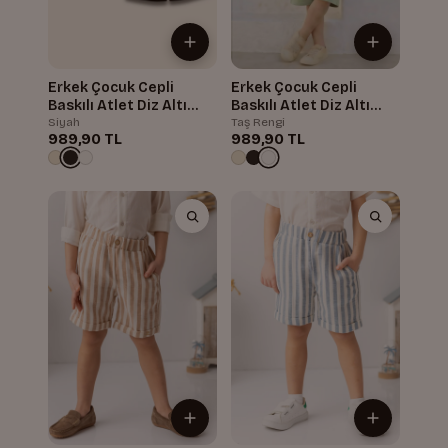
Erkek Çocuk Cepli
Erkek Çocuk Cepli
Baskılı Atlet Diz Altı
Baskılı Atlet Diz Altı
Şort Takım
Şort Takım
Siyah
Taş Rengi
989,90 TL
989,90 TL