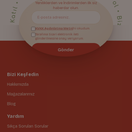
• Yeniliklerden ilk sen haberdar ol • Bize Katıl • Yeniliklerden ilk sen haberdar ol • Bize Katıl • Yeniliklerden ilk sen haberdar ol • Bize Katıl • Yeniliklerden ilk sen haberdar ol • Bize Katıl • Yeniliklerden ilk sen haberdar ol • Bize Katıl • Yeniliklerden ilk sen haberdar ol • Bize Katıl • Yeniliklerden ilk sen haberdar ol • Bize Katıl • Yeniliklerden ilk sen haberdar ol • Bize Katıl • Yeniliklerden ilk sen haberdar ol • Bize Katıl • Yeniliklerden ilk sen haberdar ol • Bize Katıl • Yeniliklerden ilk sen haberdar ol • Bize Katıl • Yeniliklerden ilk sen haberdar ol • Bize Katıl • Yeniliklerden ilk sen haberdar ol • Bize Katıl • Yeniliklerden ilk sen haberdar ol • Bize Katıl • Yeniliklerden ilk sen haberdar ol • Bize Katıl • Yeniliklerden ilk sen haberdar ol • Bize Katıl • Yeniliklerden ilk sen haberdar ol • Bize Katıl • Yeniliklerden ilk sen haberdar ol • Bize Katıl • Yeniliklerden ilk sen haberdar ol •
Yeniliklerden ve İndirimlerden ilk siz
Bize Katıl
haberdar olun.
KVKK Aydınlatma Metni
'ni okudum.
Tarafıma ticari elektronik ileti
gönderilmesine onay veriyorum.
Gönder
Bizi Keşfedin
Hakkımızda
Mağazalarımız
Blog
Yardım
Sıkça Sorulan Sorular