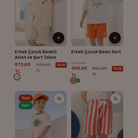
Erkek Çocuk Baskılı
Erkek Çocuk Basic Sort
Atlet ve Şort Takım
Turuncu
879,68
1.172,00
%25
465,68
620,00
%25
TL
TL
TL
TL
%25
Yeni