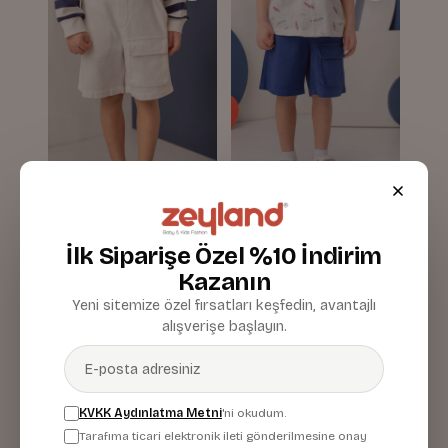
Erkek Çoçuk Kargo
Erkek Çoçuk Kargo
Çepli Kısa Şort
Çepli Kısa Şort
İlk Siparişe Özel %10 İndirim
Beyaz
Lacivert
Kazanın
929,90 TL
929,90 TL
Yeni sitemize özel fırsatları keşfedin, avantajlı
alışverişe başlayın.
KVKK Aydınlatma Metni
'ni okudum.
Tarafıma ticari elektronik ileti gönderilmesine onay