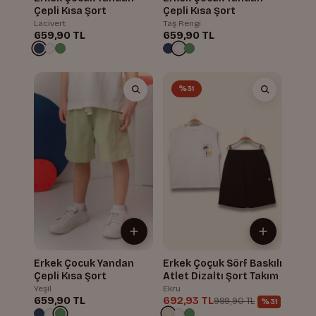
Çepli Kısa Şort
Çepli Kısa Şort
Lacivert
Taş Rengi
659,90 TL
659,90 TL
%31
Erkek Çocuk Yandan
Erkek Çoçuk Sörf Baskılı
Çepli Kısa Şort
Atlet Dizaltı Şort Takım
Yeşil
Ekru
659,90 TL
692,93 TL
999,90 TL
%31