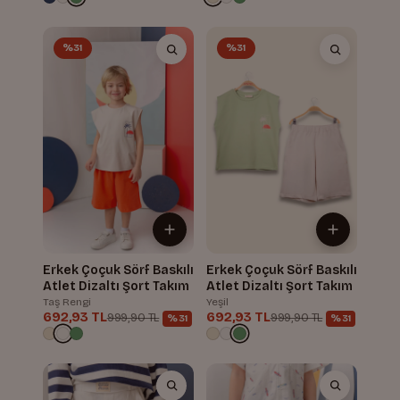
%31
%31
Erkek Çoçuk Sörf Baskılı
Erkek Çoçuk Sörf Baskılı
Atlet Dizaltı Şort Takım
Atlet Dizaltı Şort Takım
Taş Rengi
Yeşil
692,93 TL
692,93 TL
999,90 TL
999,90 TL
%31
%31