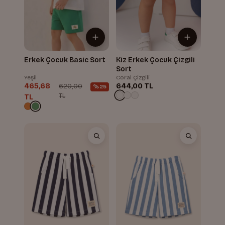
Erkek Çocuk Basic Sort
Kiz Erkek Çocuk Çizgili
Sort
Yeşil
Coral Çizgili
465,68
644,00 TL
620,00
%25
TL
TL