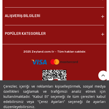
ALIŞVERİŞ BİLGİLERİ
POPÜLER KATEGORİLER
2025 Zeyland.com.tr - Tüm hakları saklıdır.
Çerezler, içeriği ve reklamları kişiselleştirmek, sosyal medya
özellikleri sağlamak ve trafiğimizi analiz etmek için
kullanılmaktadır. “Kabul Et” seçeneği ile tüm çerezleri kabul
edebilirsiniz veya “Çerez Ayarları” seçeneği ile ayarları
düzenleyebilirsiniz.