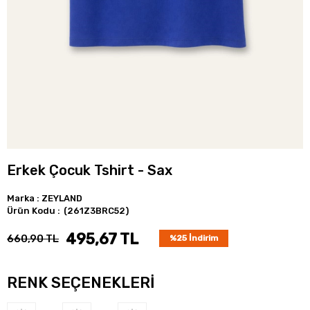
Erkek Çocuk Tshirt - Sax
Marka
:
ZEYLAND
(261Z3BRC52)
495,67 TL
660,90 TL
%
25
İndirim
RENK SEÇENEKLERI