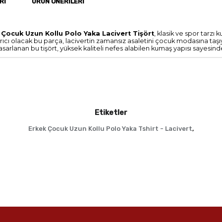
RI
ÜRÜN ÖNERILERI
 Çocuk Uzun Kollu Polo Yaka Lacivert Tişört
, klasik ve spor tarzı
arıcı olacak bu parça, lacivertin zamansız asaletini çocuk modasına taşı
asarlanan bu tişört, yüksek kaliteli nefes alabilen kumaş yapısı sayes
Etiketler
Erkek Çocuk Uzun Kollu Polo Yaka Tshirt - Lacivert
,