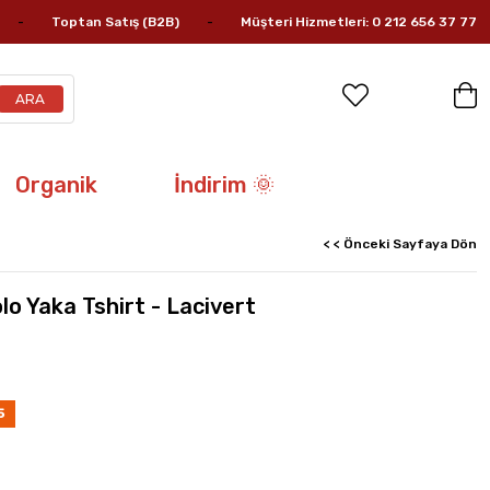
Toptan Satış (B2B)
Müşteri Hizmetleri: 0 212 656 37 77
Organik
İndirim 🌞
< < Önceki Sayfaya Dön
lo Yaka Tshirt - Lacivert
5
rim