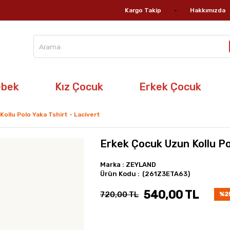
Kargo Takip
Hakkımızda
ebek
Kız Çocuk
Erkek Çocuk
ollu Polo Yaka Tshirt - Lacivert
Erkek Çocuk Uzun Kollu Po
Marka
:
ZEYLAND
(261Z3ETA63)
540,00 TL
720,00 TL
%
2
İndi