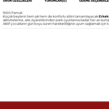
ÜRÜN ÖZELLIKLERI
YORUMLAR
(0)
ÖDEME SEÇENEKLE
%100 Pamuk
Küçük beylerin hem şık hem de konforlu stilini tamamlayacak
Erkek
aktivitelerine, aile ziyaretlerinden park oyunlarına kadar her an kurt
Aktif çocukların gün boyu süren hareketliliğine uyum sağlamak için t