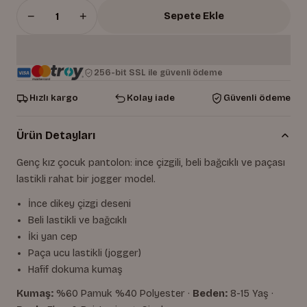
−
+
Sepete Ekle
256-bit SSL ile güvenli ödeme
Hızlı kargo
Kolay iade
Güvenli ödeme
Ürün Detayları
Genç kız çocuk pantolon: ince çizgili, beli bağcıklı ve paçası
lastikli rahat bir jogger model.
İnce dikey çizgi deseni
Beli lastikli ve bağcıklı
İki yan cep
Paça ucu lastikli (jogger)
Hafif dokuma kumaş
Kumaş:
%60 Pamuk %40 Polyester ·
Beden:
8-15 Yaş ·