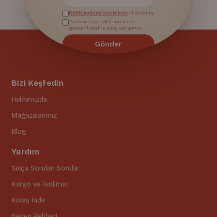
KVKK Aydınlatma Metni
'ni okudum.
Tarafıma ticari elektronik ileti
gönderilmesine onay veriyorum.
Gönder
Bizi Keşfedin
Hakkımızda
Mağazalarımız
Blog
Yardım
Sıkça Sorulan Sorular
Kargo ve Teslimat
Kolay İade
Beden Rehberi