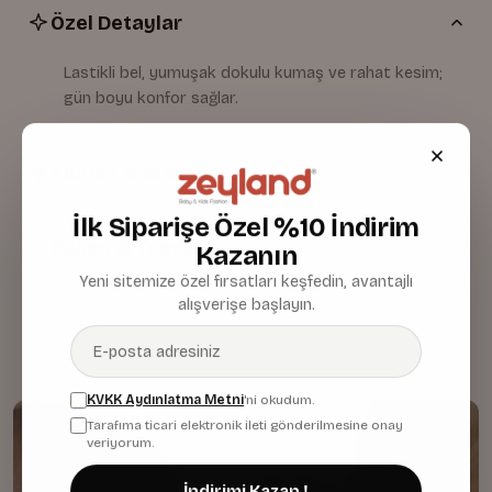
Özel Detaylar
Lastikli bel, yumuşak dokulu kumaş ve rahat kesim;
gün boyu konfor sağlar.
Kumaş & Malzeme
İlk Siparişe Özel %10 İndirim
Bakım & Temizlik
Kazanın
Yeni sitemize özel fırsatları keşfedin, avantajlı
alışverişe başlayın.
KVKK Aydınlatma Metni
'ni okudum.
Tarafıma ticari elektronik ileti gönderilmesine onay
veriyorum.
İndirimi Kazan !