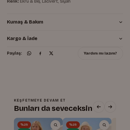
Renk:
Ekru & Bej, Lacivert, Siyah
Kumaş & Bakım
Kargo & İade
Yardım mı lazım?
Paylaş:
KEŞFETMEYE DEVAM ET
Bunları da seveceksin
%25
%25