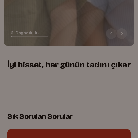
2. Dayanıklılık
İyi hisset, her günün tadını çıkar
+
+
+
Yumuşacık, rahat kesim
01.
Lastikli bel, tam uyum
02.
Oyuna dayanıklı dikişler
03.
Sık Sorulan Sorular