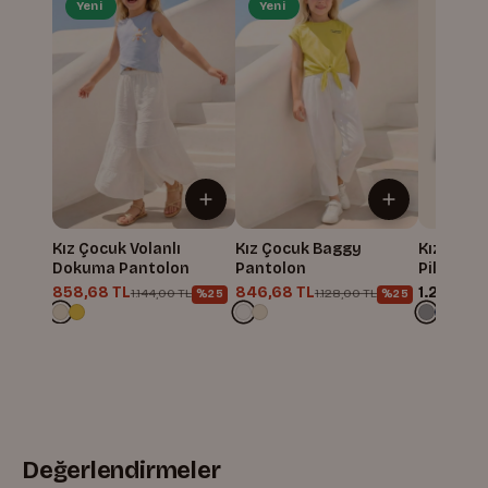
Yeni
Yeni
Kız Çocuk Volanlı
Kız Çocuk Baggy
Kız Çocu
Dokuma Pantolon
Pantolon
Pileli Bo
858,68 TL
846,68 TL
1.216,00 
1.144,00 TL
1.128,00 TL
%25
%25
Değerlendirmeler