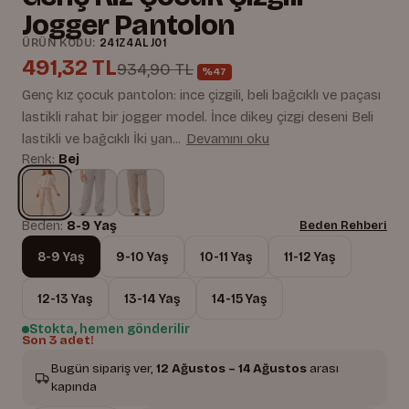
Jogger Pantolon
ÜRÜN KODU:
241Z4ALJ01
491,32 TL
934,90 TL
%47
Genç kız çocuk pantolon: ince çizgili, beli bağcıklı ve paçası
lastikli rahat bir jogger model. İnce dikey çizgi deseni Beli
lastikli ve bağcıklı İki yan...
Devamını oku
Renk:
Bej
Beden:
8-9 Yaş
Beden Rehberi
8-9 Yaş
9-10 Yaş
10-11 Yaş
11-12 Yaş
12-13 Yaş
13-14 Yaş
14-15 Yaş
Stokta, hemen gönderilir
Son 3 adet!
Bugün sipariş ver,
12 Ağustos – 14 Ağustos
arası
kapında