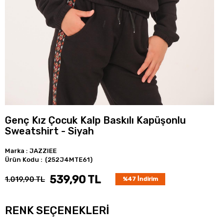
Genç Kız Çocuk Kalp Baskılı Kapüşonlu
Sweatshirt - Siyah
Marka
:
JAZZIEE
(252J4MTE61)
539,90 TL
1.019,90 TL
%
47
İndirim
RENK SEÇENEKLERI