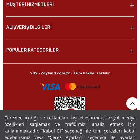
MÜŞTERİ HİZMETLERİ
ALIŞVERİŞ BİLGİLERİ
POPÜLER KATEGORİLER
2025 Zeyland.com.tr - Tüm hakları saklıdır.
Çerezler, içeriği ve reklamları kişiselleştirmek, sosyal medya
özellikleri sağlamak ve trafiğimizi analiz etmek için
kullanılmaktadır. “Kabul Et” seçeneği ile tüm çerezleri kabul
edebilirsiniz veya “Çerez Ayarları” seçeneği ile ayarları