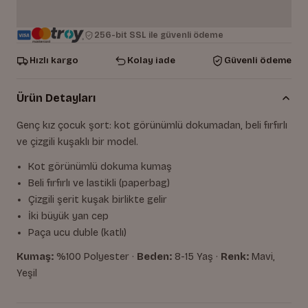
256-bit SSL ile güvenli ödeme
Hızlı kargo
Kolay iade
Güvenli ödeme
Ürün Detayları
Genç kız çocuk şort: kot görünümlü dokumadan, beli fırfırlı
ve çizgili kuşaklı bir model.
Kot görünümlü dokuma kumaş
Beli fırfırlı ve lastikli (paperbag)
Çizgili şerit kuşak birlikte gelir
İki büyük yan cep
Paça ucu duble (katlı)
Kumaş:
%100 Polyester ·
Beden:
8-15 Yaş ·
Renk:
Mavi,
Yeşil