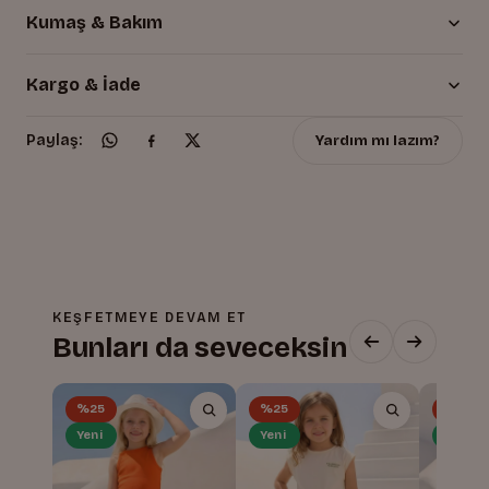
Kumaş & Bakım
Kargo & İade
Yardım mı lazım?
Paylaş:
KEŞFETMEYE DEVAM ET
Bunları da seveceksin
%25
%25
%25
Yeni
Yeni
Yeni