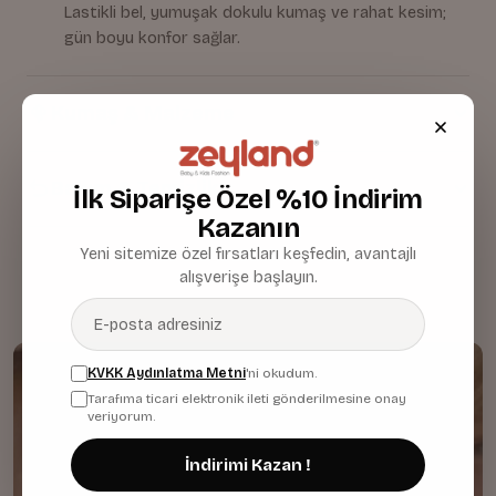
Lastikli bel, yumuşak dokulu kumaş ve rahat kesim;
gün boyu konfor sağlar.
Kumaş & Malzeme
Bakım & Temizlik
İlk Siparişe Özel %10 İndirim
Kazanın
Yeni sitemize özel fırsatları keşfedin, avantajlı
alışverişe başlayın.
KVKK Aydınlatma Metni
'ni okudum.
Tarafıma ticari elektronik ileti gönderilmesine onay
veriyorum.
İndirimi Kazan !