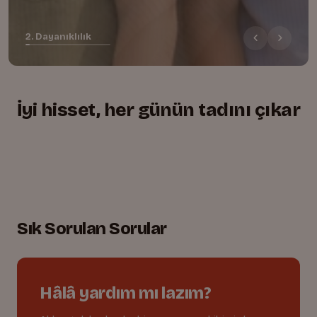
2. Dayanıklılık
İyi hisset, her günün tadını çıkar
+
+
+
Yumuşacık, rahat kesim
01.
Lastikli bel, tam uyum
02.
Oyuna dayanıklı dikişler
03.
Sık Sorulan Sorular
Hâlâ yardım mı lazım?