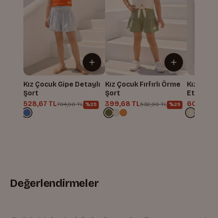
Kız Çocuk Gipe Detaylı
Kız Çocuk Fırfırlı Örme
Kız Çocu
Şort
Şort
Etek
528,67 TL
399,68 TL
606,68 
704,00 TL
532,00 TL
%25
%25
Değerlendirmeler