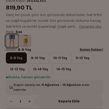
ÜRÜN KODU:
241Z4ALK02
819,90 TL
Genç kız çocuk şort: kot görünümlü dokumadan, beli fırfırlı
ve çizgili kuşaklı bir model. Kot görünümlü dokuma kumaş
Beli fırfırlı ve lastikli (paperbag) Çizgili şerit...
Devamını oku
Renk:
Sax
Beden:
8-9 Yaş
Beden Rehberi
8-9 Yaş
9-10 Yaş
10-11 Yaş
11-12 Yaş
12-13 Yaş
13-14 Yaş
14-15 Yaş
Stokta, hemen gönderilir
Bugün sipariş ver,
11 Ağustos – 13 Ağustos
arası
kapında
−
+
Sepete Ekle