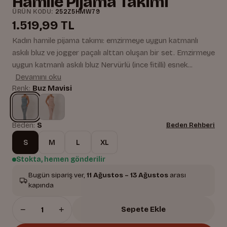
Hamile Pijama Takımı
ÜRÜN KODU:
252Z5HMW79
1.519,99 TL
Kadın hamile pijama takımı: emzirmeye uygun katmanlı
askılı bluz ve jogger paçalı alttan oluşan bir set. Emzirmeye
uygun katmanlı askılı bluz Nervürlü (ince fitilli) esnek...
Devamını oku
Renk:
Buz Mavisi
Beden:
S
Beden Rehberi
S
M
L
XL
Stokta, hemen gönderilir
Bugün sipariş ver,
11 Ağustos – 13 Ağustos
arası
kapında
−
+
Sepete Ekle