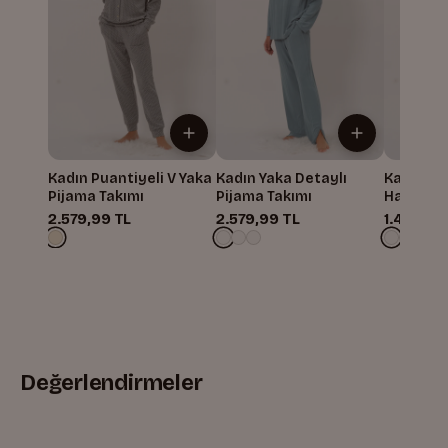
Kadın Puantiyeli V Yaka
Kadın Yaka Detaylı
Kadın Sıf
Pijama Takımı
Pijama Takımı
Hamile P
2.579,99 TL
2.579,99 TL
1.499,99
Değerlendirmeler