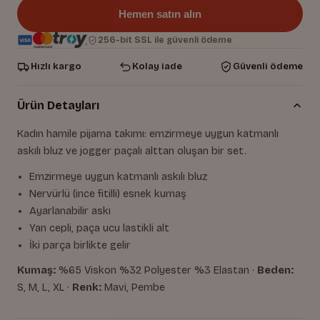
Hemen satın alın
256-bit SSL ile güvenli ödeme
Hızlı kargo
Kolay iade
Güvenli ödeme
Ürün Detayları
Kadın hamile pijama takımı: emzirmeye uygun katmanlı
askılı bluz ve jogger paçalı alttan oluşan bir set.
Emzirmeye uygun katmanlı askılı bluz
Nervürlü (ince fitilli) esnek kumaş
Ayarlanabilir askı
Yan cepli, paça ucu lastikli alt
İki parça birlikte gelir
Kumaş:
%65 Viskon %32 Polyester %3 Elastan ·
Beden:
S, M, L, XL ·
Renk:
Mavi, Pembe