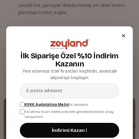
Lastikli bel, yumuşak dokulu kumaş ve rahat kesim;
gün boyu konfor sağlar.
Kumaş & Malzeme
Bakım & Temizlik
İlk Siparişe Özel %10 İndirim
Kazanın
Yeni sitemize özel fırsatları keşfedin, avantajlı
alışverişe başlayın.
KVKK Aydınlatma Metni
'ni okudum.
Tarafıma ticari elektronik ileti gönderilmesine onay
veriyorum.
İndirimi Kazan !