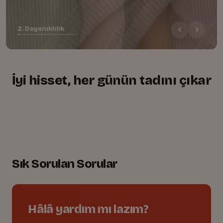
2. Dayanıklılık
İyi hisset, her günün tadını çıkar
+
+
+
Yumuşacık, rahat kesim
01.
Lastikli bel, tam uyum
02.
Oyuna dayanıklı dikişler
03.
Sık Sorulan Sorular
Hâlâ yardım mı lazım?