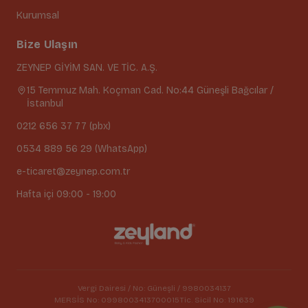
Kurumsal
Bize Ulaşın
ZEYNEP GİYİM SAN. VE TİC. A.Ş.
15 Temmuz Mah. Koçman Cad. No:44 Güneşli Bağcılar /
İstanbul
0212 656 37 77 (pbx)
0534 889 56 29 (WhatsApp)
e-ticaret@zeynep.com.tr
Hafta içi 09:00 - 19:00
Vergi Dairesi / No: Güneşli / 9980034137
MERSİS No: 0998003413700015
Tic. Sicil No: 191639