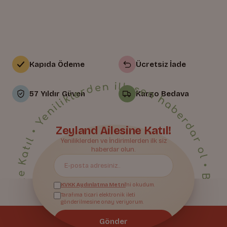
Kapıda Ödeme
Ücretsiz İade
• Yeniliklerden ilk sen haberdar ol • Bize Katıl • Yeniliklerden ilk sen haberdar ol • Bize Katıl • Yeniliklerden ilk sen haberdar ol • Bize Katıl • Yeniliklerden ilk sen haberdar ol • Bize Katıl • Yeniliklerden ilk sen haberdar ol • Bize Katıl • Yeniliklerden ilk sen haberdar ol • Bize Katıl • Yeniliklerden ilk sen haberdar ol • Bize Katıl • Yeniliklerden ilk sen haberdar ol • Bize Katıl • Yeniliklerden ilk sen haberdar ol • Bize Katıl • Yeniliklerden ilk sen haberdar ol • Bize Katıl • Yeniliklerden ilk sen haberdar ol • Bize Katıl • Yeniliklerden ilk sen haberdar ol • Bize Katıl • Yeniliklerden ilk sen haberdar ol • Bize Katıl • Yeniliklerden ilk sen haberdar ol • Bize Katıl • Yeniliklerden ilk sen haberdar ol • Bize Katıl • Yeniliklerden ilk sen haberdar ol • Bize Katıl • Yeniliklerden ilk sen haberdar ol • Bize Katıl • Yeniliklerden ilk sen haberdar ol • Bize Katıl • Yeniliklerden ilk sen haberdar ol •
57 Yıldır Güven
Kargo Bedava
Zeyland Ailesine Katıl!
Yeniliklerden ve İndirimlerden ilk siz
Bize Katıl
haberdar olun.
KVKK Aydınlatma Metni
'ni okudum.
Tarafıma ticari elektronik ileti
gönderilmesine onay veriyorum.
Gönder