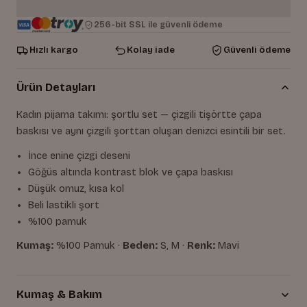
256-bit SSL ile güvenli ödeme
Hızlı kargo
Kolay iade
Güvenli ödeme
Ürün Detayları
Kadın pijama takımı: şortlu set — çizgili tişörtte çapa
baskısı ve aynı çizgili şorttan oluşan denizci esintili bir set.
İnce enine çizgi deseni
Göğüs altında kontrast blok ve çapa baskısı
Düşük omuz, kısa kol
Beli lastikli şort
%100 pamuk
Kumaş:
%100 Pamuk ·
Beden:
S, M ·
Renk:
Mavi
Kumaş & Bakım