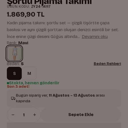
Şortlu Pijama Takımı
ÜRÜN KODU:
ZY24-14117
1.869,90 TL
Kadın pijama takımı: şortlu set — çizgili tişörtte çapa
baskısı ve aynı çizgili şorttan oluşan denizci esintili bir set.
İnce enine çizgi deseni Göğüs altında...
Devamını oku
Renk:
Mavi
Beden:
S
Beden Rehberi
S
M
Stokta, hemen gönderilir
Son 3 adet!
Bugün sipariş ver,
11 Ağustos – 13 Ağustos
arası
kapında
−
+
Sepete Ekle