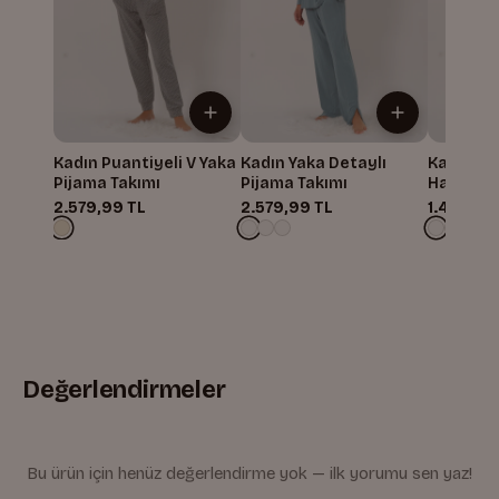
Kadın Puantiyeli V Yaka
Kadın Yaka Detaylı
Kadın Sıf
Pijama Takımı
Pijama Takımı
Hamile P
2.579,99 TL
2.579,99 TL
1.499,99
Değerlendirmeler
Bu ürün için henüz değerlendirme yok — ilk yorumu sen yaz!