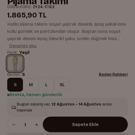
Pijama Takımı
ÜRÜN KODU:
ZY24-17122
1.865,90 TL
Kadın pijama takımı: soyut yaprak desenli, apaş yakalı kısa
kollu gömlek ve pantolondan oluşur. Baştan sona soyut
yaprak deseni Apaş (devrik) yaka, önden düğmeli Kısa...
Devamını oku
Renk:
Yeşil
Beden:
S
Beden Rehberi
S
M
L
XL
Stokta, hemen gönderilir
Bugün sipariş ver,
12 Ağustos – 14 Ağustos
arası
kapında
−
+
Sepete Ekle