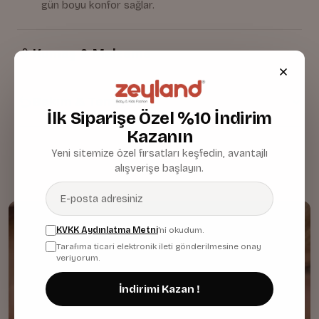
gün boyu konfor sağlar.
Kumaş & Malzeme
Bakım & Temizlik
İlk Siparişe Özel %10 İndirim
Kazanın
Yeni sitemize özel fırsatları keşfedin, avantajlı
alışverişe başlayın.
KVKK Aydınlatma Metni
'ni okudum.
Tarafıma ticari elektronik ileti gönderilmesine onay
veriyorum.
İndirimi Kazan !