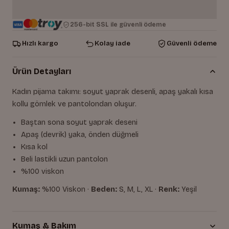
256-bit SSL ile güvenli ödeme
Hızlı kargo
Kolay iade
Güvenli ödeme
Ürün Detayları
Kadın pijama takımı: soyut yaprak desenli, apaş yakalı kısa
kollu gömlek ve pantolondan oluşur.
Baştan sona soyut yaprak deseni
Apaş (devrik) yaka, önden düğmeli
Kısa kol
Beli lastikli uzun pantolon
%100 viskon
Kumaş:
%100 Viskon ·
Beden:
S, M, L, XL ·
Renk:
Yeşil
Kumaş & Bakım