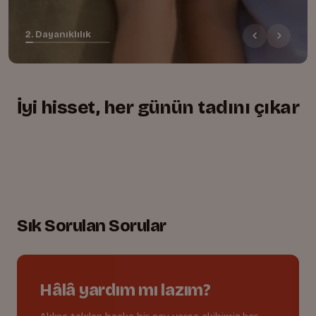
2. Dayanıklılık
İyi hisset, her günün tadını çıkar
+
+
+
Yumuşacık, rahat kesim
01.
Lastikli bel, tam uyum
02.
Oyuna dayanıklı dikişler
03.
Sık Sorulan Sorular
Hâlâ yardım mı lazım?