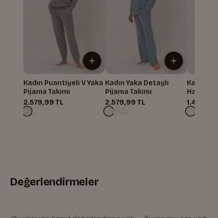
Kadın Puantiyeli V Yaka
Kadın Yaka Detaylı
Kadın Sıf
Pijama Takımı
Pijama Takımı
Hamile P
2.579,99 TL
2.579,99 TL
1.499,99
Değerlendirmeler