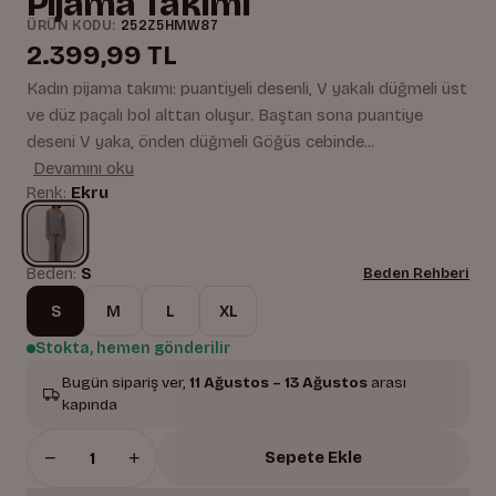
Pijama Takımı
ÜRÜN KODU:
252Z5HMW87
2.399,99 TL
Kadın pijama takımı: puantiyeli desenli, V yakalı düğmeli üst
ve düz paçalı bol alttan oluşur. Baştan sona puantiye
deseni V yaka, önden düğmeli Göğüs cebinde...
Devamını oku
Renk:
Ekru
Beden:
S
Beden Rehberi
S
M
L
XL
Stokta, hemen gönderilir
Bugün sipariş ver,
11 Ağustos – 13 Ağustos
arası
kapında
−
+
Sepete Ekle