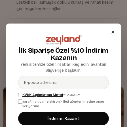
Lastikli bel, yumuşak dokulu kumaş ve rahat kesim;
gün boyu konfor sağlar.
Kumaş & Malzeme
Bakım & Temizlik
İlk Siparişe Özel %10 İndirim
Kazanın
Yeni sitemize özel fırsatları keşfedin, avantajlı
alışverişe başlayın.
KVKK Aydınlatma Metni
'ni okudum.
Tarafıma ticari elektronik ileti gönderilmesine onay
veriyorum.
İndirimi Kazan !