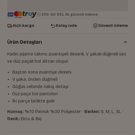
256-bit SSL ile güvenli ödeme
Hızlı kargo
Kolay iade
Güvenli ödeme
Ürün Detayları
Kadın pijama takımı: puantiyeli desenli, V yakalı düğmeli üst
ve düz paçalı bol alttan oluşur.
Baştan sona puantiye deseni
V yaka, önden düğmeli
Göğüs cebinde nakış detayı
Düz paça bol pantolon
İki parça birlikte gelir
Kumaş:
%70 Pamuk %30 Polyester ·
Beden:
S, M, L, XL ·
Renk:
Ekru & Bej