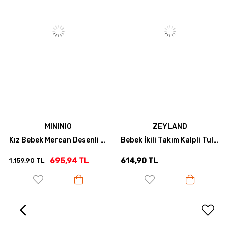
MININIO
ZEYLAND
Kız Bebek Mercan Desenli Kısa Tulum - Desenli
Bebek İkili Takım Kalpli Tulum Hastane Çıkışı - Ekru
695,94 TL
614,90 TL
1.159,90 TL