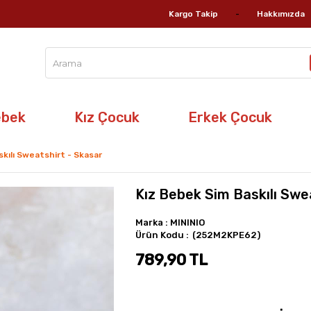
Kargo Takip
Hakkımızda
ebek
Kız Çocuk
Erkek Çocuk
kılı Sweatshirt - Skasar
Kız Bebek Sim Baskılı Swe
Marka
:
MININIO
(252M2KPE62)
789,90 TL