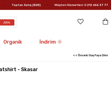
Toptan Satış (B2B)
Müşteri Hizmetleri: 0 212 656 37 77
Organik
İndirim 🌞
< < Önceki Sayfaya Dön
atshirt - Skasar