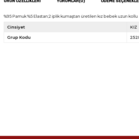
ÜRÜN ÖZELLIKLERI
YORUMLAR
(0)
ÖDEME SEÇENEKLE
%95 Pamuk %5 Elastan;2 iplik kumaştan üretilen kız bebek uzun kollu s
Cinsiyet
KIZ
Grup Kodu
252