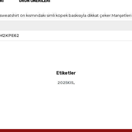
RI
ÜRÜN ÖNERILERI
weatshirt ön kısmındakı simli köpek baskısıyla dikkat çeker.Manşetleri 
M2KPE62
Etiketler
2025KIS
,