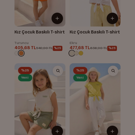
Kız Çocuk Baskılı T-shirt
Kız Çocuk Baskılı T-shirt
Turuncu
Ekru
405,68 TL
477,68 TL
540,00 TL
636,00 TL
%25
%25
%25
%25
Yeni
Yeni