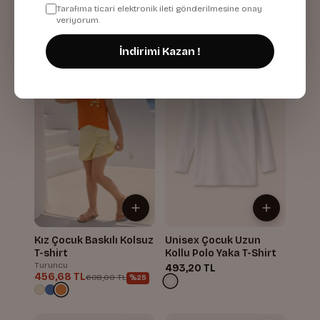
456,68 TL
456,68 TL
Tarafıma ticari elektronik ileti gönderilmesine onay
608,00 TL
608,00 TL
%25
%25
veriyorum.
İndirimi Kazan !
%25
Yeni
Kız Çocuk Baskılı Kolsuz
Unisex Çocuk Uzun
T-shirt
Kollu Polo Yaka T-Shirt
Turuncu
493,20 TL
456,68 TL
608,00 TL
%25