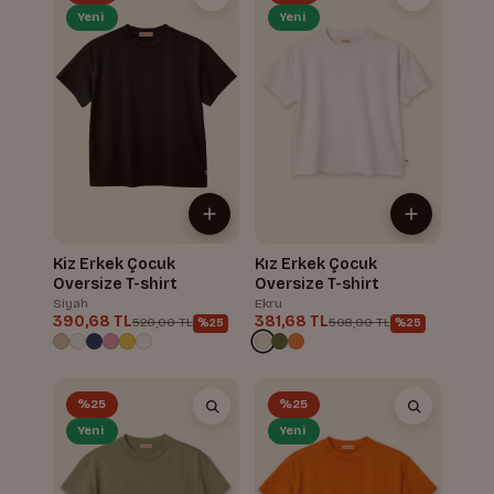
Yeni
Yeni
Kiz Erkek Çocuk
Kız Erkek Çocuk
Oversize T-shirt
Oversize T-shirt
Siyah
Ekru
390,68 TL
381,68 TL
520,00 TL
508,00 TL
%25
%25
%25
%25
Yeni
Yeni