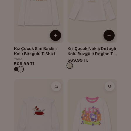
Kız Çocuk Sim Baskılı
Kız Çocuk Nakış Detaylı
Kolu Büzgülü T-Shirt
Kolu Büzgülü Reglan T-
Shirt
Taba
569,99 TL
509,99 TL