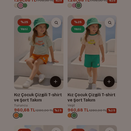
1.281,68 TL
1.281,68 TL
1.708,00 TL
1.708,00 TL
%25
%25
%25
%25
Yeni
Yeni
Kız Çocuk Çizgili T-shirt
Kız Çocuk Çizgili T-shirt
ve Şort Takım
ve Şort Takım
Turuncu
Yeşil
960,68 TL
960,68 TL
1.280,00 TL
1.280,00 TL
%25
%25