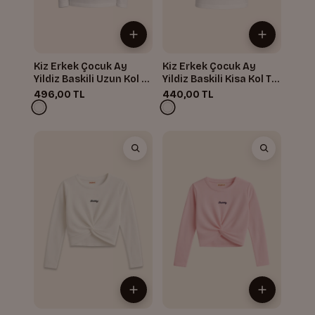
Kiz Erkek Çocuk Ay
Kiz Erkek Çocuk Ay
Yildiz Baskili Uzun Kol T-
Yildiz Baskili Kisa Kol T-
shirt
shirt
496,00 TL
440,00 TL