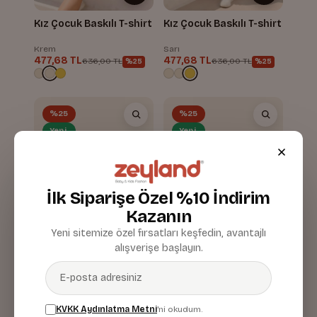
Kız Çocuk Baskılı T-shirt
Kız Çocuk Baskılı T-shirt
Krem
Sarı
477,68 TL
477,68 TL
636,00 TL
636,00 TL
%25
%25
%25
%25
Yeni
Yeni
İlk Siparişe Özel %10 İndirim
Kazanın
Yeni sitemize özel fırsatları keşfedin, avantajlı
alışverişe başlayın.
Kız Çocuk Baskılı Kolsuz
Kız Çocuk Baskılı Kolsuz
T-shirt
T-shirt
KVKK Aydınlatma Metni
'ni okudum.
Krem
Mavi