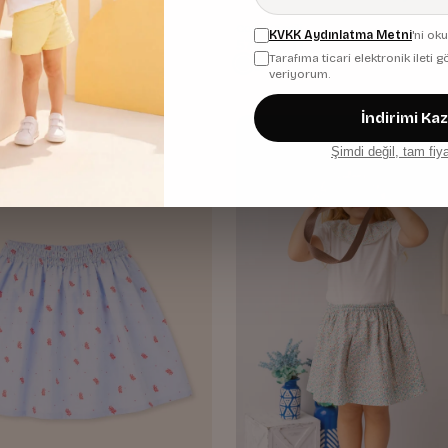
Coral Çizgili
KVKK Aydınlatma Metni
'ni ok
576,00 TL
Tarafıma ticari elektronik ileti
veriyorum.
İndirimi Ka
Şimdi değil, tam fiy