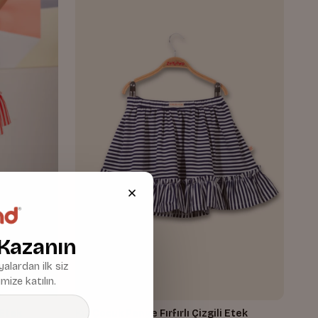
 Kazanın
alardan ilk siz
mize katılın.
 Etek
Kız Çocuk Penye Fırfırlı Çizgili Etek