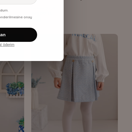
Lacivert Çizgili
udum.
576,00 TL
 gönderilmesine onay
zan
at öderim