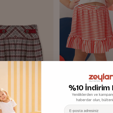
%10 İndirim
Yeniliklerden ve kampany
haberdar olun, bülteni
kose Pileli Etek
Kız Çocuk Penye Fırfırlı Çizgili