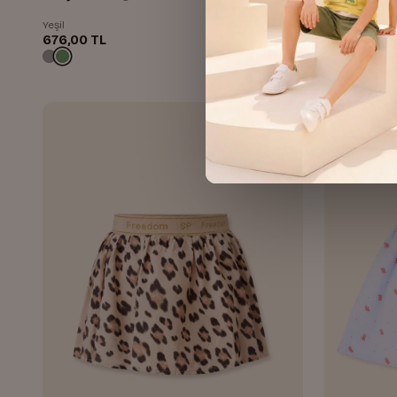
Yeşil
789,99 TL
676,00 TL