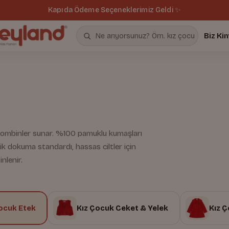
Kapıda Ödeme Seçeneklerimiz Geldi ✨
Biz Ki
k kombinler sunar. %100 pamuklu kumaşları
ik dokuma standardı, hassas ciltler için
nlenir.
ocuk Etek
Kız Çocuk Ceket & Yelek
Kız 