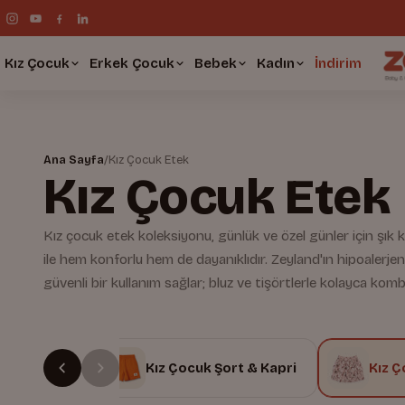
Kız Çocuk
Erkek Çocuk
Bebek
Kadın
İndirim
Ana Sayfa
/
Kız Çocuk Etek
Kız Çocuk Etek
Kız çocuk etek koleksiyonu, günlük ve özel günler için şı
ile hem konforlu hem de dayanıklıdır. Zeyland'ın hipoalerjen
güvenli bir kullanım sağlar; bluz ve tişörtlerle kolayca kombi
Uyku Tulumu
Kız Çocuk Şort & Kapri
Kız Ç