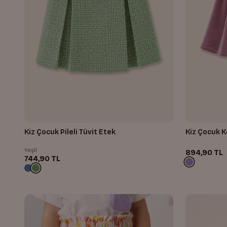
Kiz Çocuk Pileli Tüvit Etek
Kiz Çocuk K
Yeşil
894,90 TL
744,90 TL