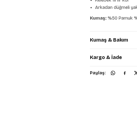
Kelebek fırfır kol
Arkadan düğmeli ya
Kumaş:
%50 Pamuk %
Kumaş & Bakım
Kargo & İade
Paylaş: