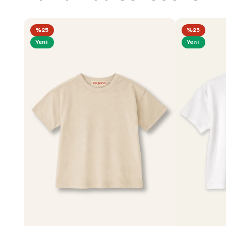
%25
%25
Yeni
Yeni