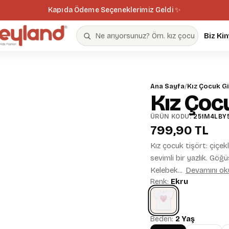
Kapıda Ödeme Seçeneklerimiz Geldi ✨
Biz Ki
Ana Sayfa
/
Kız Çocuk G
Kız Çocu
ÜRÜN KODU:
251M4LBY
799,90 TL
Kız çocuk tişört: çiçekl
sevimli bir yazlık. Göğ
Kelebek...
Devamını ok
Renk:
Ekru
Beden:
2 Yaş