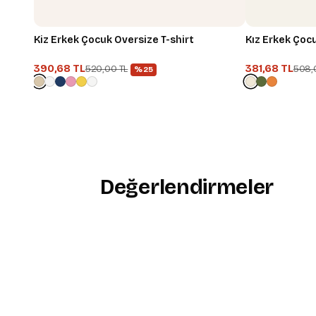
Kiz Erkek Çocuk Oversize T-shirt
Kız Er
390,68 TL
381,68 TL
520,00 TL
508,
%25
Değerlendirmeler