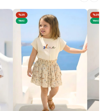
%25
%25
Yeni
Yeni