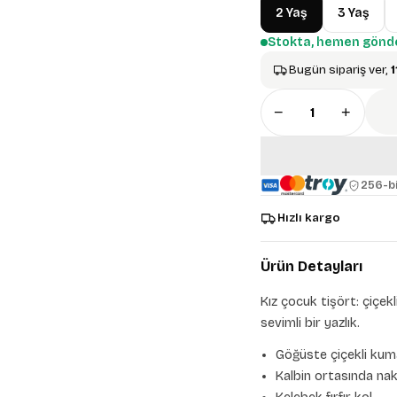
2 Yaş
3 Yaş
Stokta, hemen gönde
Bugün sipariş ver,
1
−
+
256-bi
Hızlı kargo
Ürün Detayları
Kız çocuk tişört: çiçekl
sevimli bir yazlık.
Göğüste çiçekli kum
Kalbin ortasında nak