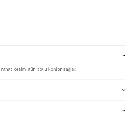
udum.
 gönderilmesine onay
an !
 rahat kesim; gün boyu konfor sağlar.