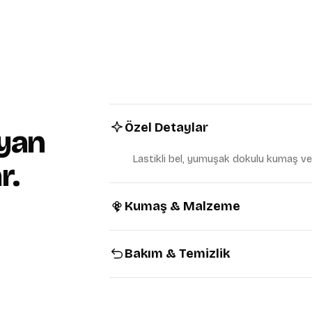
KVKK Aydınlatma Metni
'ni ok
Tarafıma ticari elektronik ileti
veriyorum.
İndirimi Kaz
Özel Detaylar
yan
Lastikli bel, yumuşak dokulu kumaş ve
r.
Kumaş & Malzeme
Bakım & Temizlik