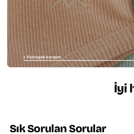
1. Yumuşak karışım
İyi
+
Yumuşacık, rahat kesim
01.
Sık Sorulan Sorular