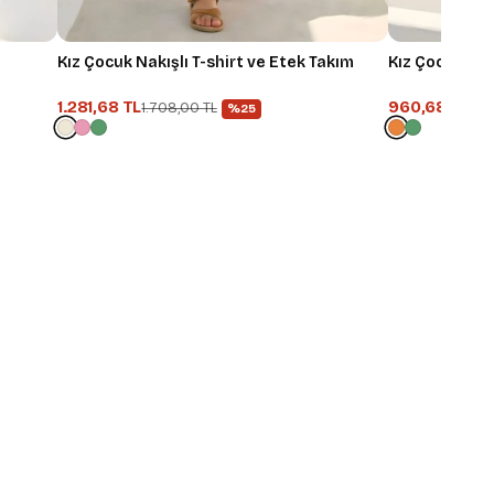
Kız Çocuk Nakışlı T-shirt ve Etek Takım
Kız Çocuk Çizg
1.281,68 TL
960,68 TL
1.708,00 TL
1.2
%25
 %10 İndirim
ın
 keşfedin, avantajlı
ayın.