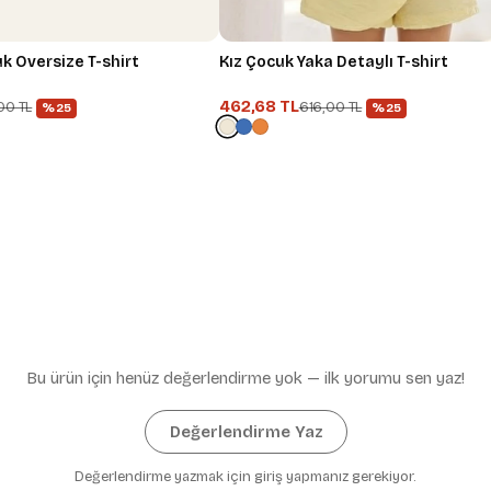
kek Çocuk Oversize T-shirt
Kız Çocuk Yaka Detaylı T-shirt
462,68 TL
00 TL
616,00 TL
%25
%25
İlk Siparişe Özel
Bu ürün için henüz değerlendirme yok — ilk yorumu sen yaz!
Kazan
Değerlendirme Yaz
Yeni sitemize özel fırsatları
alışverişe başl
Değerlendirme yazmak için giriş yapmanız gerekiyor.