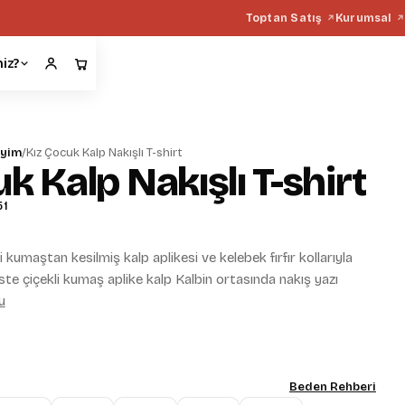
Toptan Satış
Kurumsal
miz?
iyim
/
Kız Çocuk Kalp Nakışlı T-shirt
k Kalp Nakışlı T-shirt
51
i kumaştan kesilmiş kalp aplikesi ve kelebek fırfır kollarıyla
üste çiçekli kumaş aplike kalp Kalbin ortasında nakış yazı
u
Beden Rehberi