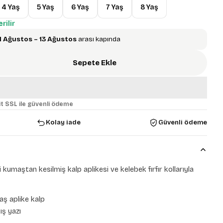
4 Yaş
5 Yaş
6 Yaş
7 Yaş
8 Yaş
rilir
1 Ağustos – 13 Ağustos
arası kapında
Sepete Ekle
t SSL ile güvenli ödeme
Kolay iade
Güvenli ödeme
i kumaştan kesilmiş kalp aplikesi ve kelebek fırfır kollarıyla
aş aplike kalp
ış yazı