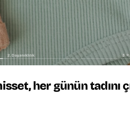
2. Dayanıklılık
3. R
 hisset, her günün tadını ç
+
Lastikli bel, tam uyum
02.