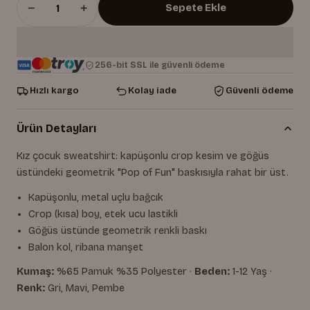
−
+
Sepete Ekle
256-bit SSL ile güvenli ödeme
Hızlı kargo
Kolay iade
Güvenli ödeme
Ürün Detayları
Kız çocuk sweatshirt: kapüşonlu crop kesim ve göğüs
üstündeki geometrik "Pop of Fun" baskısıyla rahat bir üst.
Kapüşonlu, metal uçlu bağcık
Crop (kısa) boy, etek ucu lastikli
Göğüs üstünde geometrik renkli baskı
Balon kol, ribana manşet
Kumaş:
%65 Pamuk %35 Polyester ·
Beden:
1-12 Yaş ·
Renk:
Gri, Mavi, Pembe