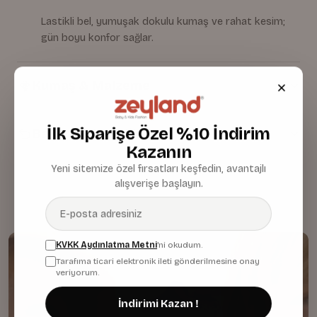
Lastikli bel, yumuşak dokulu kumaş ve rahat kesim;
gün boyu konfor sağlar.
Kumaş & Malzeme
İlk Siparişe Özel %10 İndirim
Bakım & Temizlik
Kazanın
Yeni sitemize özel fırsatları keşfedin, avantajlı
alışverişe başlayın.
KVKK Aydınlatma Metni
'ni okudum.
Tarafıma ticari elektronik ileti gönderilmesine onay
veriyorum.
İndirimi Kazan !