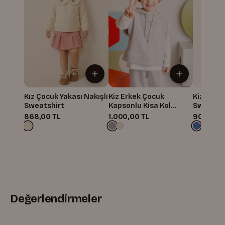
Kız Çocuk Yakası Nakışlı
Kiz Erkek Çocuk
Kiz Erkek
Sweatshirt
Kapsonlu Kisa Kol
Sweatshi
Sweatshirt
868,00 TL
1.000,00 TL
900,00 
Değerlendirmeler