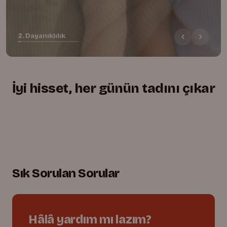
2. Dayanıklılık
İyi hisset, her günün tadını çıkar
+
+
+
Yumuşacık, rahat kesim
01.
Lastikli bel, tam uyum
02.
Oyuna dayanıklı dikişler
03.
Sık Sorulan Sorular
Hâlâ yardım mı lazım?