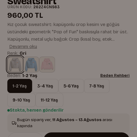
Sweatshirt
ÜRÜN KODU:
262Z4CNS63
960,00 TL
Kız çocuk sweatshirt: kapüşonlu crop kesim ve göğüs
üstündeki geometrik "Pop of Fun" baskısıyla rahat bir üst.
Kapüşonlu, metal uçlu bağcık Crop (kısa) boy, etek...
Devamını oku
Renk:
Gri
Beden:
1-2 Yaş
Beden Rehberi
1-2 Yaş
3-4 Yaş
5-6 Yaş
7-8 Yaş
9-10 Yaş
11-12 Yaş
Stokta, hemen gönderilir
Bugün sipariş ver,
11 Ağustos – 13 Ağustos
arası
kapında