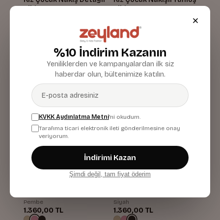
Elbise
Elbise
Pembe
Bej
792,00 TL
1.360,00 TL
%10 İndirim Kazanın
Yeniliklerden ve kampanyalardan ilk siz
haberdar olun, bültenimize katılın.
KVKK Aydınlatma Metni
'ni okudum.
Tarafıma ticari elektronik ileti gönderilmesine onay
veriyorum.
İndirimi Kazan
Şimdi değil, tam fiyat öderim
Kız Çocuk Nakışlı Yumoş
Kız Çocuk Nakışlı Yumoş
Elbise
Elbise
Pembe
Siyah
1.360,00 TL
1.360,00 TL