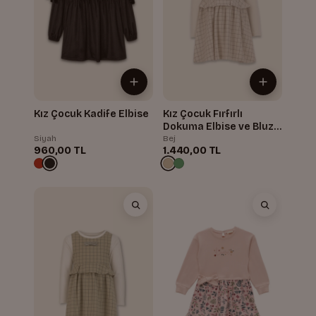
Kız Çocuk Kadife Elbise
Kız Çocuk Fırfırlı
Dokuma Elbise ve Bluz
Takım
Siyah
Bej
960,00 TL
1.440,00 TL