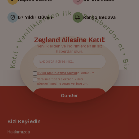
• Yeniliklerden ilk sen haberdar ol • Bize Katıl • Yeniliklerden ilk sen haberdar ol • Bize Katıl • Yeniliklerden ilk sen haberdar ol • Bize Katıl • Yeniliklerden ilk sen haberdar ol • Bize Katıl • Yeniliklerden ilk sen haberdar ol • Bize Katıl • Yeniliklerden ilk sen haberdar ol • Bize Katıl • Yeniliklerden ilk sen haberdar ol • Bize Katıl • Yeniliklerden ilk sen haberdar ol • Bize Katıl • Yeniliklerden ilk sen haberdar ol • Bize Katıl • Yeniliklerden ilk sen haberdar ol • Bize Katıl • Yeniliklerden ilk sen haberdar ol • Bize Katıl • Yeniliklerden ilk sen haberdar ol • Bize Katıl • Yeniliklerden ilk sen haberdar ol • Bize Katıl • Yeniliklerden ilk sen haberdar ol • Bize Katıl • Yeniliklerden ilk sen haberdar ol • Bize Katıl • Yeniliklerden ilk sen haberdar ol • Bize Katıl • Yeniliklerden ilk sen haberdar ol • Bize Katıl • Yeniliklerden ilk sen haberdar ol • Bize Katıl • Yeniliklerden ilk sen haberdar ol •
57 Yıldır Güven
Kargo Bedava
Zeyland Ailesine Katıl!
Yeniliklerden ve İndirimlerden ilk siz
Bize Katıl
haberdar olun.
KVKK Aydınlatma Metni
'ni okudum.
Tarafıma ticari elektronik ileti
gönderilmesine onay veriyorum.
Gönder
Bizi Keşfedin
Hakkımızda