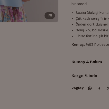
bir model.
Scuba (dalgıç) kum
1/5
Çift katlı geniş fırfır
Önden dört düğmeli
Geniş kol, bol kesim
Elbise üstüne şık bi
Kumaş:
%93 Polyester
Kumaş & Bakım
Kargo & İade
Paylaş: