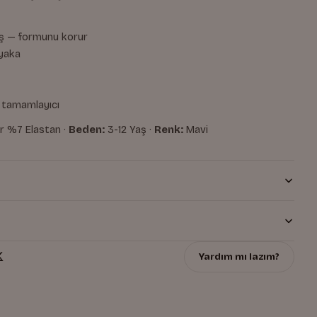
aş — formunu korur
 yaka
r tamamlayıcı
 %7 Elastan ·
Beden:
3-12 Yaş ·
Renk:
Mavi
Yardım mı lazım?