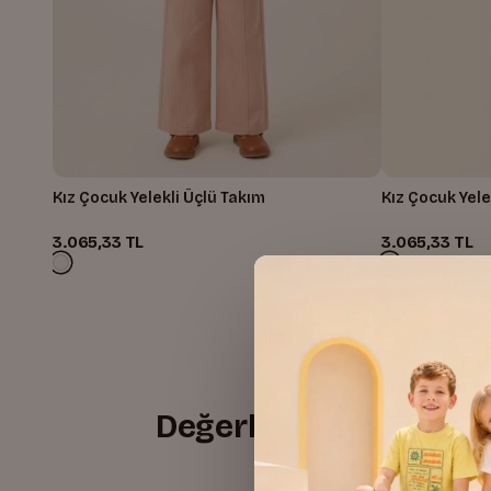
Kız Çocuk Yelekli Üçlü Takım
Kız Çocuk Yele
3.065,33 TL
3.065,33 TL
Değerlendirmeler