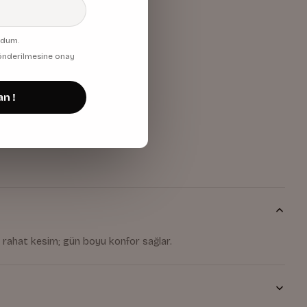
udum.
 gönderilmesine onay
an !
 rahat kesim; gün boyu konfor sağlar.