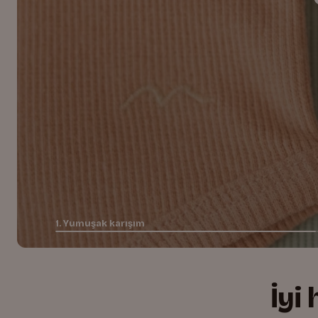
d
1. Yumuşak karışım
İyi
+