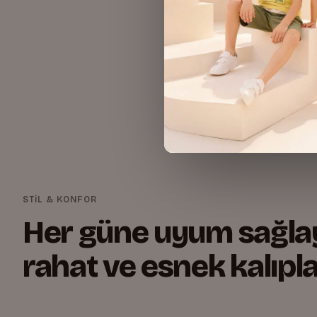
STİL & KONFOR
Her güne uyum sağla
rahat ve esnek kalıpla