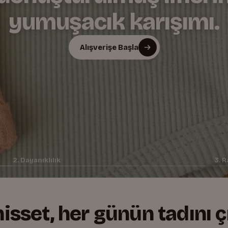
ayanıklılıkla buluşturu
Alışverişe Başla
Alışverişe Başla
Alışverişe Başla
2. Dayanıklılık
3. R
 hisset, her günün tadını ç
+