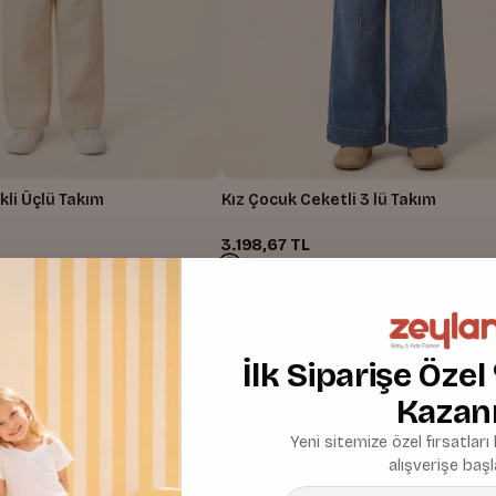
kli Üçlü Takım
Kız Çocuk Ceketli 3 lü Takım
3.198,67 TL
İlk Siparişe Özel
Kazan
Yeni sitemize özel fırsatları
alışverişe başl