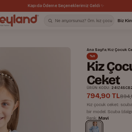
Kapıda Ödeme Seçeneklerimiz Geldi ✨
Biz Ki
Ana Sayfa
/
Kız Çocuk C
%11
Kiz Çoc
Ceket
ÜRÜN KODU:
241Z4SCB
794,90 TL
894,
Kız çocuk ceket: scuba 
bir model. Scuba (dalgı
Renk:
Mavi