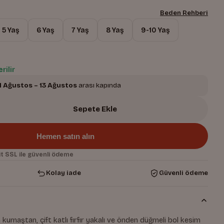
Beden Rehberi
5 Yaş
6 Yaş
7 Yaş
8 Yaş
9-10 Yaş
rilir
1 Ağustos – 13 Ağustos
arası kapında
Sepete Ekle
Hemen satın alın
t SSL ile güvenli ödeme
Kolay iade
Güvenli ödeme
kumaştan, çift katlı fırfır yakalı ve önden düğmeli bol kesim