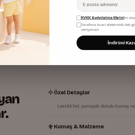
Bu ürün için henüz değerlendirme yok — ilk yorumu sen yaz!
KVKK Aydınlatma Metni
'ni ok
Değerlendirme Yaz
Tarafıma ticari elektronik ileti
veriyorum.
Değerlendirme yazmak için giriş yapmanız gerekiyor.
İndirimi Kaz
Özel Detaylar
yan
Lastikli bel, yumuşak dokulu kumaş ve
r.
Kumaş & Malzeme