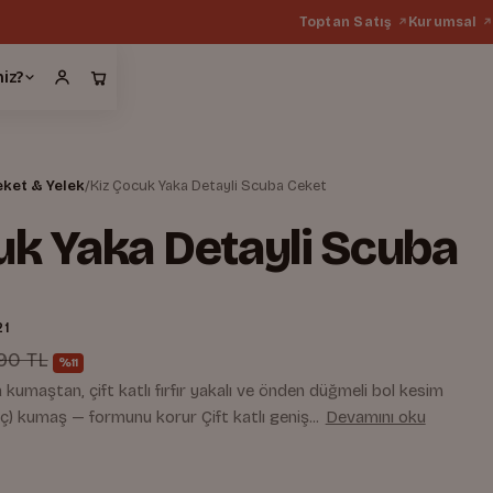
Toptan Satış
Kurumsal
miz?
eket & Yelek
/
Kiz Çocuk Yaka Detayli Scuba Ceket
uk Yaka Detayli Scuba
21
90 TL
%11
kumaştan, çift katlı fırfır yakalı ve önden düğmeli bol kesim
ç) kumaş — formunu korur Çift katlı geniş...
Devamını oku