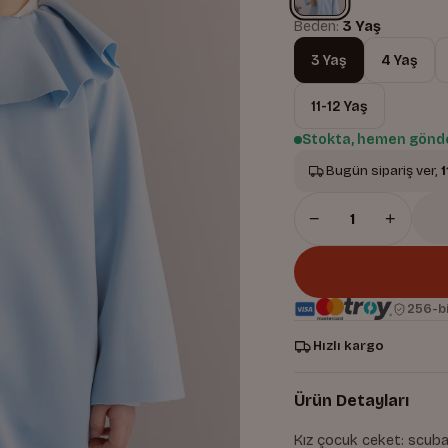
Beden:
3 Yaş
3 Yaş
4 Yaş
11-12 Yaş
Stokta, hemen gönde
Bugün sipariş ver,
1
−
+
256-bi
Hızlı kargo
Ürün Detayları
Kız çocuk ceket: scuba 