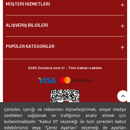
MÜŞTERİ HİZMETLERİ
ALIŞVERİŞ BİLGİLERİ
POPÜLER KATEGORİLER
2025 Zeyland.com.tr - Tüm hakları saklıdır.
Çerezler, içeriği ve reklamları kişiselleştirmek, sosyal medya
özellikleri sağlamak ve trafiğimizi analiz etmek için
kullanılmaktadır. “Kabul Et” seçeneği ile tüm çerezleri kabul
edebilirsiniz veya “Çerez Ayarları” seçeneği ile ayarları