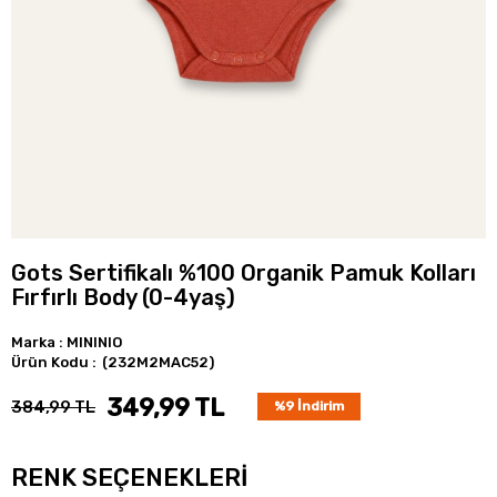
Gots Sertifikalı %100 Organik Pamuk Kolları
Fırfırlı Body (0-4yaş)
Marka
:
MININIO
(232M2MAC52)
349,99 TL
384,99 TL
%
9
İndirim
RENK SEÇENEKLERI