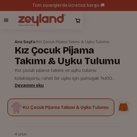
Tüm siparişlerde ücretsiz kargo 🚚
Ana Sayfa
/
Kız Çocuk Pijama Takımı & Uyku Tulumu
Kız Çocuk Pijama
Takımı & Uyku Tulumu
Kız çocuk pijama takımı ve uyku tulumu
koleksiyonu, rahat bir uyku için yumuşak %100
Devamını oku
pamuklu kumaşlarla hazırlanır. Hipoalerjenik
dokuma, hassas ciltlerde tahriş riskini azaltır.
Zeyland güvencesiyle üretilen modeller,
ı
Kız Çocuk Pijama Takımı & Uyku Tulumu
Kız
terletmeyen yapısı ve nefes alabilirliğiyle öne çıkar.
4 ürün