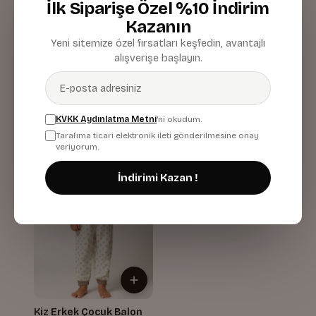
İlk Siparişe Özel %10 İndirim
Kazanın
Yeni sitemize özel fırsatları keşfedin, avantajlı
Kiz Erkek Çocuk Desenli
Unisex Çocuk Batik
alışverişe başlayın.
Pijama Takimi
Desenli Pijama Takımı
Pembe
672,00 TL
665,00 TL
KVKK Aydınlatma Metni
'ni okudum.
Tarafıma ticari elektronik ileti gönderilmesine onay
veriyorum.
İndirimi Kazan !
Kiz Erkek Çocuk Balon