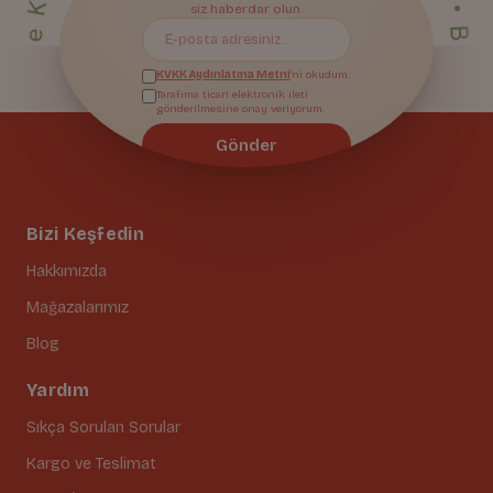
Bize Katıl
siz haberdar olun.
KVKK Aydınlatma Metni
'ni okudum.
Tarafıma ticari elektronik ileti
gönderilmesine onay veriyorum.
Gönder
Bizi Keşfedin
Hakkımızda
Mağazalarımız
Blog
Yardım
Sıkça Sorulan Sorular
Kargo ve Teslimat