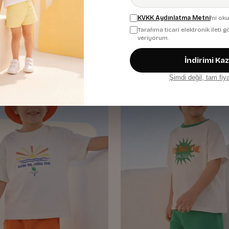
Sax
KVKK Aydınlatma Metni
'ni ok
1.276,00 TL
Tarafıma ticari elektronik ileti
veriyorum.
İndirimi Ka
Yeni
Şimdi değil, tam fiy