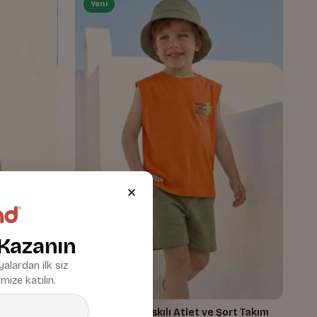
Yeni
 Kazanın
alardan ilk siz
mize katılın.
ort Takım
Erkek Çocuk Baskılı Atlet ve Şort Takım