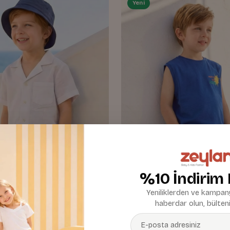
Yeni
%10 İndirim
Yeniliklerden ve kampany
haberdar olun, bülteni
k Cepli Dokuma Şort
Erkek Çocuk Baskılı Atlet ve Ş