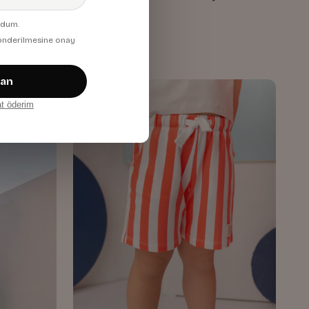
Turuncu
udum.
1.276,00 TL
 gönderilmesine onay
zan
at öderim