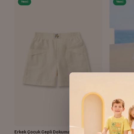
Yeni
Yeni
Erkek Çocuk Cepli Dokuma Şort
Erkek Çocu