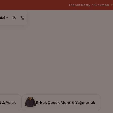
Toptan Satış
Kurumsal
miz?
 & Yelek
Erkek Çocuk Mont & Yağmurluk