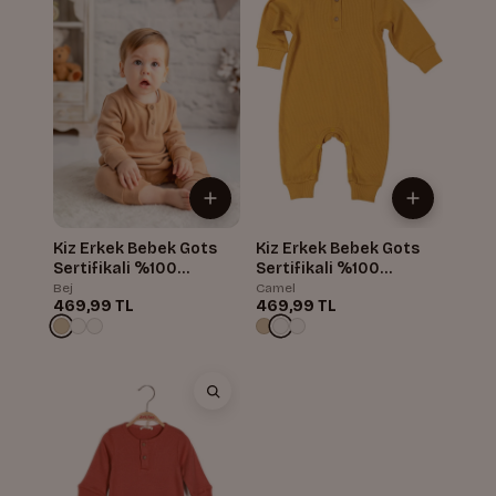
Kiz Erkek Bebek Gots
Kiz Erkek Bebek Gots
Sertifikali %100
Sertifikali %100
Organik Pamuk Yakasi
Organik Pamuk Yakasi
Bej
Camel
469,99 TL
469,99 TL
Dügmeli Tulum
Dügmeli Tulum