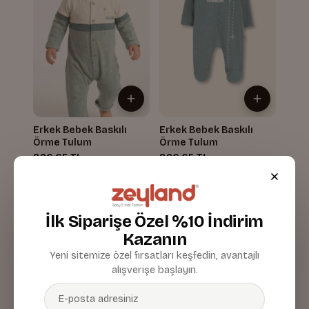
Erkek Bebek Baskılı
Erkek Bebek Baskılı
Örme Tulum
Örme Tulum
826,65 TL
826,65 TL
İlk Siparişe Özel %10 İndirim
Kazanın
Yeni sitemize özel fırsatları keşfedin, avantajlı
alışverişe başlayın.