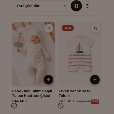
%25
Bebek Ikili Takim Kalpli
Erkek Bebek Baskılı
Tulum Hastane Çikisi
Tulum
614,40 TL
705,68 TL
940,00 TL
%25