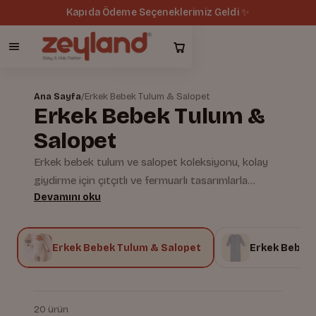
Kapıda Ödeme Seçeneklerimiz Geldi ✨
Ana Sayfa
/
Erkek Bebek Tulum & Salopet
Erkek Bebek Tulum &
Salopet
Erkek bebek tulum ve salopet koleksiyonu, kolay
giydirme için çıtçıtlı ve fermuarlı tasarımlarla
Devamını oku
hazırlanır. Yumuşak %100 pamuklu kumaşları
hipoalerjenik dokusuyla hassas bebek cildine
uygundur. Zeyland'ın yerli üretim güvencesiyle
i
Erkek Bebek Tulum & Salopet
Erkek Bebek 
hazırlanan modeller pratik bez değişimi imkânı
sunar.
20 ürün