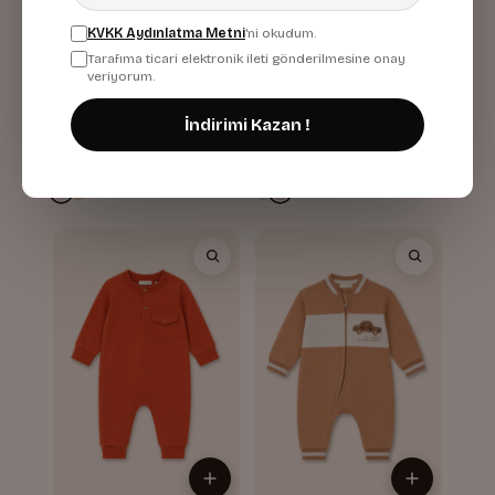
KVKK Aydınlatma Metni
'ni okudum.
Tarafıma ticari elektronik ileti gönderilmesine onay
veriyorum.
Erkek Bebek Köpek
Erkek Bebek Köpek
İndirimi Kazan !
Nakışlı Tulum
Nakışlı Tulum
İndigo
Krem
1.099,99 TL
1.099,99 TL