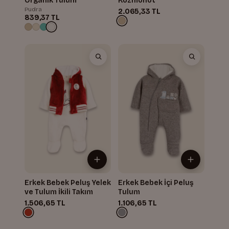
Organik Tulum
Kozmonot
Pudra
2.065,33 TL
839,37 TL
Erkek Bebek Peluş Yelek
Erkek Bebek İçi Peluş
ve Tulum İkili Takım
Tulum
1.506,65 TL
1.106,65 TL