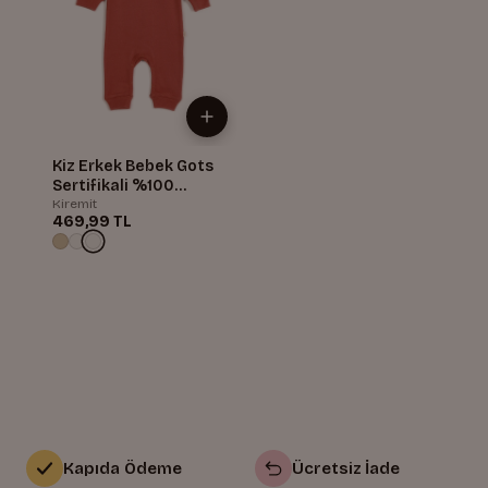
Kiz Erkek Bebek Gots
Sertifikali %100
Organik Pamuk Yakasi
Kiremit
469,99 TL
Dügmeli Tulum
Kapıda Ödeme
Ücretsiz İade