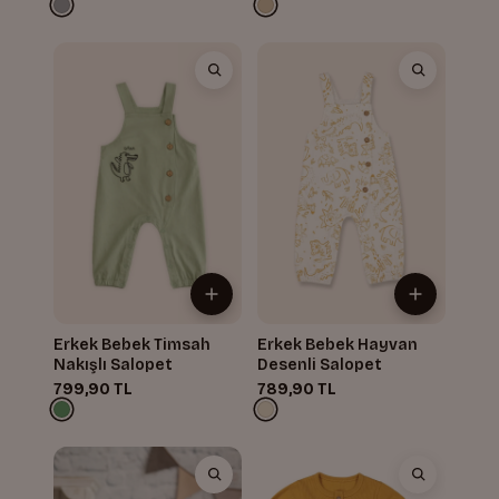
Erkek Bebek Timsah
Erkek Bebek Hayvan
Nakışlı Salopet
Desenli Salopet
799,90 TL
789,90 TL