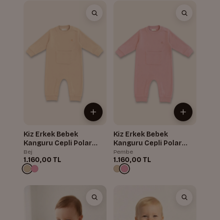
Kiz Erkek Bebek
Kiz Erkek Bebek
Kanguru Cepli Polar
Kanguru Cepli Polar
Tulum
Tulum
Bej
Pembe
1.160,00 TL
1.160,00 TL