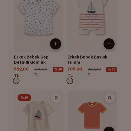
Erkek Bebek Cep
Erkek Bebek Baskılı
Detaylı Gömlek
Tulum
552,00
705,68
736,00
940,00
%25
%25
TL
TL
TL
TL
%25