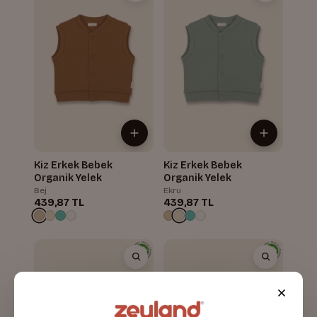
Kiz Erkek Bebek
Kiz Erkek Bebek
Organik Yelek
Organik Yelek
Bej
Ekru
439,87 TL
439,87 TL