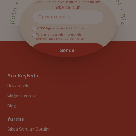
Yeniliklerden ve İndirimlerden ilk siz
Bize Katıl
haberdar olun.
KVKK Aydınlatma Metni
'ni okudum.
Tarafıma ticari elektronik ileti
gönderilmesine onay veriyorum.
Gönder
Bizi Keşfedin
Hakkımızda
Mağazalarımız
Blog
Yardım
Sıkça Sorulan Sorular