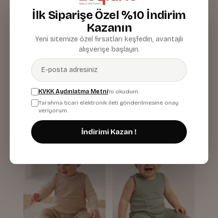
İlk Siparişe Özel %10 İndirim
Kazanın
Yeni sitemize özel fırsatları keşfedin, avantajlı
alışverişe başlayın.
Kiz Erkek Bebek
Kiz Erkek Bebek
Organik Yelek
Organik Yelek
KVKK Aydınlatma Metni
'ni okudum.
Mint
Pudra
Tarafıma ticari elektronik ileti gönderilmesine onay
439,87 TL
439,87 TL
veriyorum.
İndirimi Kazan !