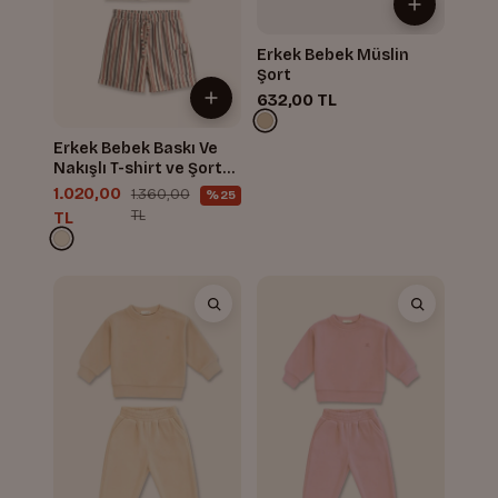
Erkek Bebek Müslin
Şort
632,00 TL
Erkek Bebek Baskı Ve
Nakışlı T-shirt ve Şort
Takım
1.020,00
1.360,00
%25
TL
TL