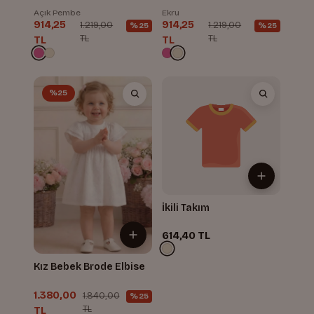
Açık Pembe
Ekru
914,25
914,25
1.219,00
1.219,00
%25
%25
TL
TL
TL
TL
%25
İkili Takım
614,40 TL
Kız Bebek Brode Elbise
1.380,00
1.840,00
%25
TL
TL