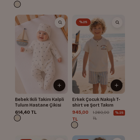
%25
Bebek Ikili Takim Kalpli
Erkek Çocuk Nakışlı T-
Tulum Hastane Çikisi
shirt ve Şort Takım
614,40 TL
945,00
1.260,00
%25
TL
TL