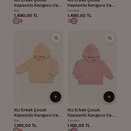
Kiz Erkek Çocuk
Kiz Erkek Çocuk
Kapsonlu Kanguru Cepli
Kapsonlu Kanguru Cepli
Polar Ikili Takim
Polar Ikili Takim
Bej
Pembe
1.480,00 TL
1.480,00 TL
Kiz Erkek Çocuk
Kiz Erkek Çocuk
Kapsonlu Kanguru Cepli
Kapsonlu Kanguru Cepli
Polar Ceket
Polar Ceket
Bej
Pembe
1.160,00 TL
1.160,00 TL