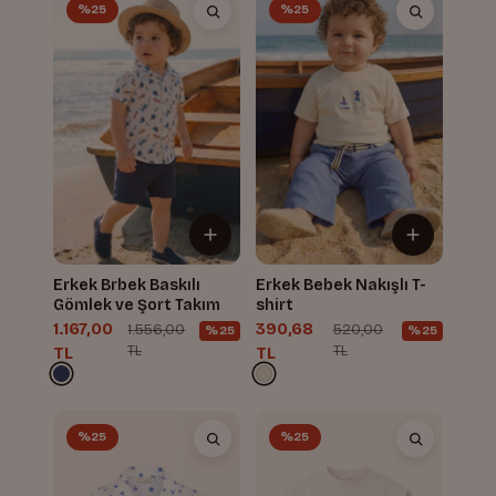
%25
%25
Erkek Brbek Baskılı
Erkek Bebek Nakışlı T-
Gömlek ve Şort Takım
shirt
1.167,00
390,68
1.556,00
520,00
%25
%25
TL
TL
TL
TL
%25
%25