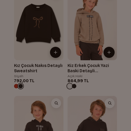
Kız Çocuk Nakıs Detaylı
Kiz Erkek Çocuk Yazi
Sweatshirt
Baski Detayli
Kapüsonlu Sweatshirt
Siyah
Açık Haki
792,00 TL
864,99 TL