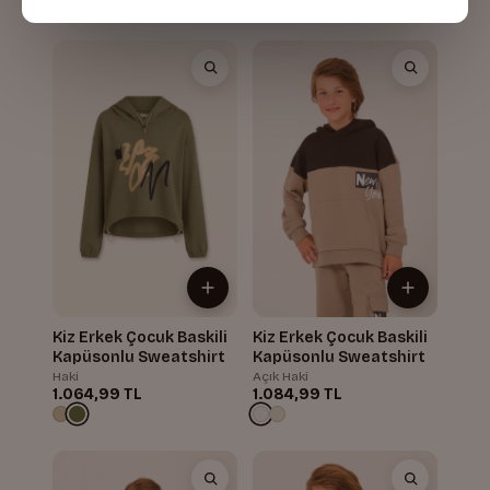
Kiz Erkek Çocuk Baskili
Kiz Erkek Çocuk Baskili
Kapüsonlu Sweatshirt
Kapüsonlu Sweatshirt
Haki
Açık Haki
1.064,99 TL
1.084,99 TL