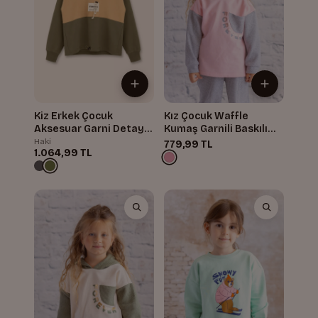
Kiz Erkek Çocuk
Kız Çocuk Waffle
Aksesuar Garni Detayli
Kumaş Garnili Baskılı
Sweatshirt
Sweatshirt
Haki
779,99 TL
1.064,99 TL