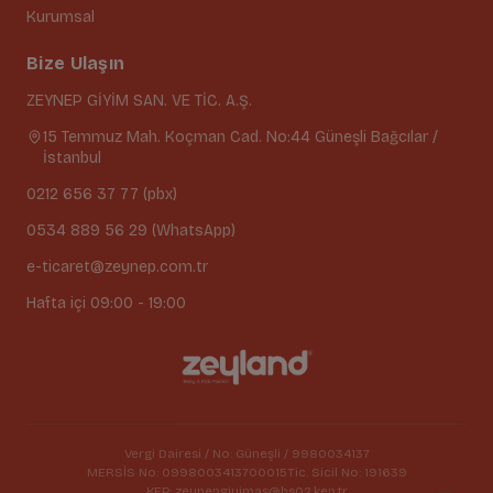
Kurumsal
Bize Ulaşın
ZEYNEP GİYİM SAN. VE TİC. A.Ş.
15 Temmuz Mah. Koçman Cad. No:44 Güneşli Bağcılar /
İstanbul
0212 656 37 77 (pbx)
0534 889 56 29 (WhatsApp)
e-ticaret@zeynep.com.tr
Hafta içi 09:00 - 19:00
Vergi Dairesi / No: Güneşli / 9980034137
MERSİS No: 0998003413700015
Tic. Sicil No: 191639
KEP: zeynepgiyimas@hs02.kep.tr