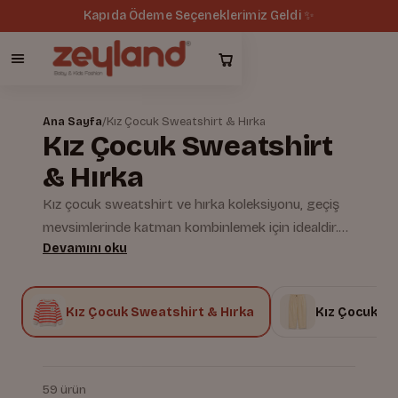
Kapıda Ödeme Seçeneklerimiz Geldi ✨
Ana Sayfa
/
Kız Çocuk Sweatshirt & Hırka
Kız Çocuk Sweatshirt
& Hırka
Kız çocuk sweatshirt ve hırka koleksiyonu, geçiş
mevsimlerinde katman kombinlemek için idealdir.
Devamını oku
Yumuşak iç yüzeyli %100 pamuklu kumaşlar,
hipoalerjenik yapısıyla hassas ciltlere uygundur.
Zeyland'ın yerli üretim kalitesiyle hazırlanan
z
Kız Çocuk Sweatshirt & Hırka
Kız Çocuk Pa
modeller, hem okulda hem evde rahat bir kullanım
sunar.
59 ürün