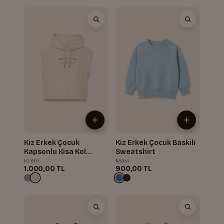
Kiz Erkek Çocuk
Kiz Erkek Çocuk Baskili
Kapsonlu Kisa Kol
Sweatshirt
Sweatshirt
Krem
Mavi
1.000,00 TL
900,00 TL