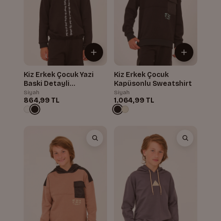
Kiz Erkek Çocuk Yazi
Kiz Erkek Çocuk
Baski Detayli
Kapüsonlu Sweatshirt
Kapüsonlu Sweatshirt
Siyah
Siyah
864,99 TL
1.064,99 TL