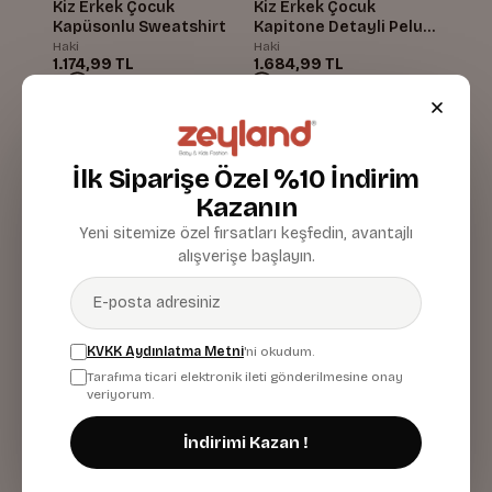
Kiz Erkek Çocuk
Kiz Erkek Çocuk
Kapüsonlu Sweatshirt
Kapitone Detayli Pelus
Sweatshirt
Haki
Haki
1.174,99 TL
1.684,99 TL
İlk Siparişe Özel %10 İndirim
Kazanın
Yeni sitemize özel fırsatları keşfedin, avantajlı
alışverişe başlayın.
KVKK Aydınlatma Metni
'ni okudum.
Tarafıma ticari elektronik ileti gönderilmesine onay
veriyorum.
Kiz Erkek Çocuk
Kiz Erkek Çocuk Baskili
Kapitone Detayli Pelus
Kapüsonlu Sweatshirt
İndirimi Kazan !
Sweatshirt
Siyah
Bej
1.684,99 TL
1.064,99 TL