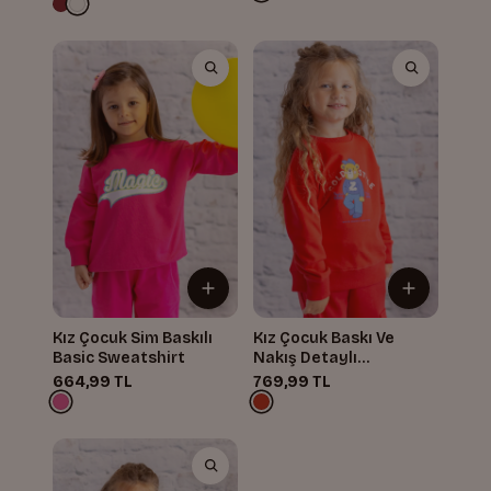
Kız Çocuk Sim Baskılı
Kız Çocuk Baskı Ve
Basic Sweatshirt
Nakış Detaylı
Sweatshirt
664,99 TL
769,99 TL