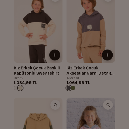
Kiz Erkek Çocuk Baskili
Kiz Erkek Çocuk
Kapüsonlu Sweatshirt
Aksesuar Garni Detayli
Sweatshirt
Krem
Antrasit
1.084,99 TL
1.064,99 TL