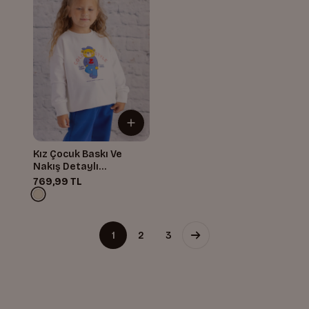
Kız Çocuk Baskı Ve
Nakış Detaylı
Sweatshirt
769,99 TL
1
2
3