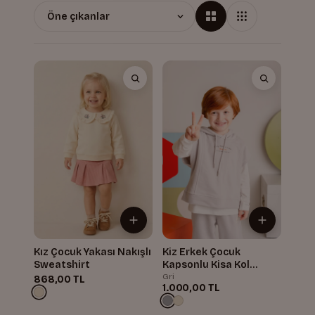
Kız Çocuk Yakası Nakışlı
Kiz Erkek Çocuk
Sweatshirt
Kapsonlu Kisa Kol
Sweatshirt
Gri
868,00 TL
1.000,00 TL