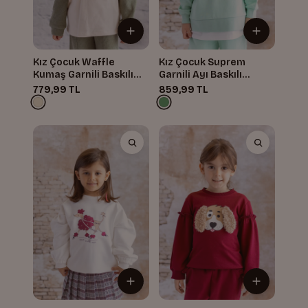
Kız Çocuk Waffle
Kız Çocuk Suprem
Kumaş Garnili Baskılı
Garnili Ayı Baskılı
Sweatshirt
Sweatshirt
779,99 TL
859,99 TL