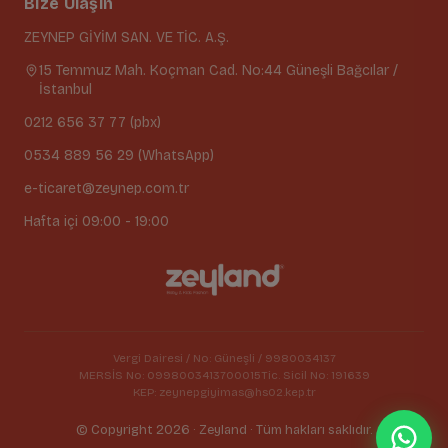
Bize Ulaşın
ZEYNEP GİYİM SAN. VE TİC. A.Ş.
15 Temmuz Mah. Koçman Cad. No:44 Güneşli Bağcılar /
İstanbul
0212 656 37 77 (pbx)
0534 889 56 29 (WhatsApp)
e-ticaret@zeynep.com.tr
Hafta içi 09:00 - 19:00
Vergi Dairesi / No: Güneşli / 9980034137
MERSİS No: 0998003413700015
Tic. Sicil No: 191639
KEP: zeynepgiyimas@hs02.kep.tr
© Copyright 2026 · Zeyland · Tüm hakları saklıdır.