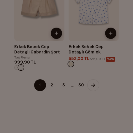
Erkek Bebek Cep
Erkek Bebek Cep
Detaylı Gabardin Şort
Detaylı Gömlek
Taş Rengi
552,00 TL
736,00 TL
%25
999,90 TL
…
1
2
3
30