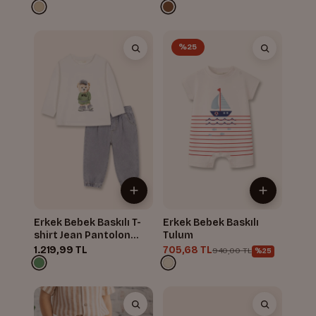
%25
Erkek Bebek Baskılı T-
Erkek Bebek Baskılı
shirt Jean Pantolon
Tulum
Takım
1.219,99 TL
705,68 TL
940,00 TL
%25