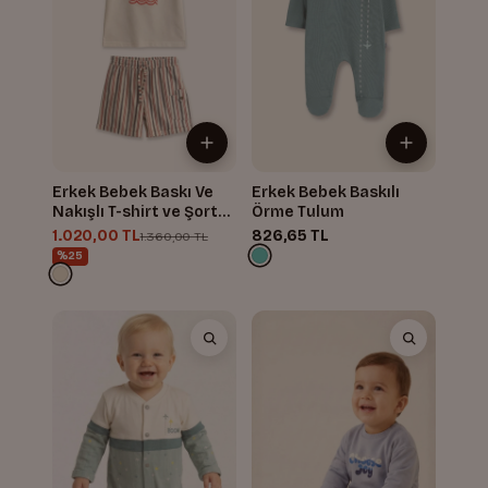
Erkek Bebek Baskı Ve
Erkek Bebek Baskılı
Nakışlı T-shirt ve Şort
Örme Tulum
Takım
1.020,00 TL
826,65 TL
1.360,00 TL
%25