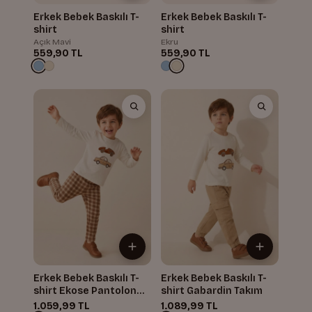
Erkek Bebek Baskılı T-
Erkek Bebek Baskılı T-
shirt
shirt
Açık Mavi
Ekru
559,90 TL
559,90 TL
Erkek Bebek Baskılı T-
Erkek Bebek Baskılı T-
shirt Ekose Pantolon
shirt Gabardin Takım
Takım
1.059,99 TL
1.089,99 TL