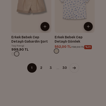
Erkek Bebek Cep
Erkek Bebek Cep
Detaylı Gabardin Şort
Detaylı Gömlek
Taş Rengi
552,00 TL
736,00 TL
%25
999,90 TL
…
1
2
3
30