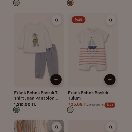
%25
Erkek Bebek Baskılı T-
Erkek Bebek Baskılı
shirt Jean Pantolon
Tulum
Takım
1.219,99 TL
705,68 TL
940,00 TL
%25