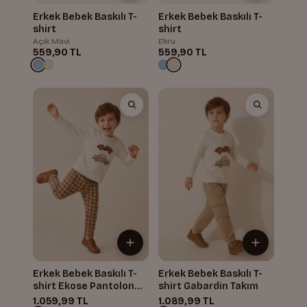
Erkek Bebek Baskılı T-
Erkek Bebek Baskılı T-
shirt
shirt
Açık Mavi
Ekru
559,90 TL
559,90 TL
Erkek Bebek Baskılı T-
Erkek Bebek Baskılı T-
shirt Ekose Pantolon
shirt Gabardin Takım
Takım
1.059,99 TL
1.089,99 TL