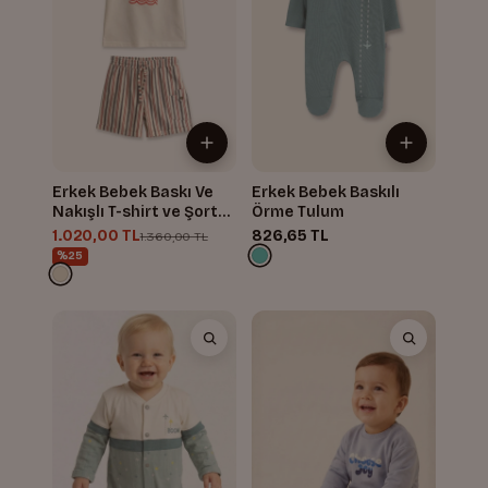
Erkek Bebek Baskı Ve
Erkek Bebek Baskılı
Nakışlı T-shirt ve Şort
Örme Tulum
Takım
1.020,00 TL
826,65 TL
1.360,00 TL
%25