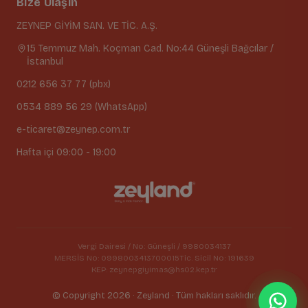
Bize Ulaşın
ZEYNEP GİYİM SAN. VE TİC. A.Ş.
15 Temmuz Mah. Koçman Cad. No:44 Güneşli Bağcılar /
İstanbul
0212 656 37 77 (pbx)
0534 889 56 29 (WhatsApp)
e-ticaret@zeynep.com.tr
Hafta içi 09:00 - 19:00
Vergi Dairesi / No: Güneşli / 9980034137
MERSİS No: 0998003413700015
Tic. Sicil No: 191639
KEP: zeynepgiyimas@hs02.kep.tr
© Copyright 2026 · Zeyland · Tüm hakları saklıdır.