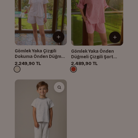
Gömlek Yaka Çizgili
Gömlek Yaka Önden
Dokuma Önden Düğmeli
Düğmeli Çizgili Şort
Şortlu Takım
Takım
2.249,90 TL
2.489,90 TL