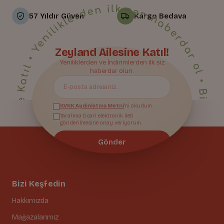
• Yeniliklerden ilk sen haberdar ol • Bize Katıl • Yeniliklerden ilk sen haberdar ol • Bize Katıl • Yeniliklerden ilk sen haberdar ol • Bize Katıl • Yeniliklerden ilk sen haberdar ol • Bize Katıl • Yeniliklerden ilk sen haberdar ol • Bize Katıl • Yeniliklerden ilk sen haberdar ol • Bize Katıl • Yeniliklerden ilk sen haberdar ol • Bize Katıl • Yeniliklerden ilk sen haberdar ol • Bize Katıl • Yeniliklerden ilk sen haberdar ol • Bize Katıl • Yeniliklerden ilk sen haberdar ol • Bize Katıl • Yeniliklerden ilk sen haberdar ol • Bize Katıl • Yeniliklerden ilk sen haberdar ol • Bize Katıl • Yeniliklerden ilk sen haberdar ol • Bize Katıl • Yeniliklerden ilk sen haberdar ol • Bize Katıl • Yeniliklerden ilk sen haberdar ol • Bize Katıl • Yeniliklerden ilk sen haberdar ol • Bize Katıl • Yeniliklerden ilk sen haberdar ol • Bize Katıl • Yeniliklerden ilk sen haberdar ol • Bize Katıl • Yeniliklerden ilk sen haberdar ol •
57 Yıldır Güven
Kargo Bedava
Zeyland Ailesine Katıl!
Bize Katıl
Yeniliklerden ve İndirimlerden ilk siz
haberdar olun.
KVKK Aydınlatma Metni
'ni okudum.
Tarafıma ticari elektronik ileti
gönderilmesine onay veriyorum.
Gönder
Bizi Keşfedin
Hakkımızda
Mağazalarımız