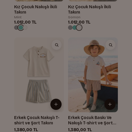
Kız Çocuk Nakışlı İkili
Kız Çocuk Nakışlı İkili
Takım
Takım
Mint
Somon
1.012,00 TL
1.012,00 TL
Erkek Çocuk Nakışlı T-
Erkek Çocuk Baskı Ve
shirt ve Şort Takım
Nakışlı T-shirt ve Şort
Takım
1.380,00 TL
1.380,00 TL