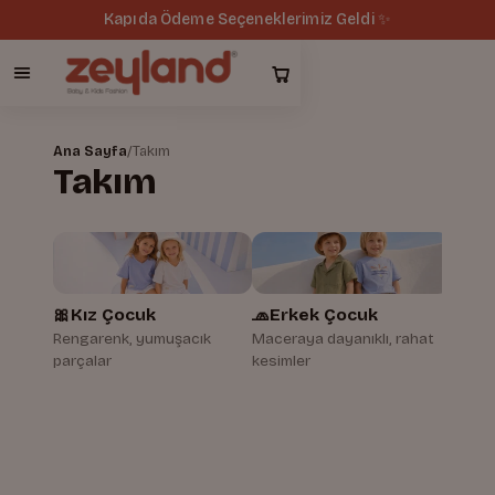
Kapıda Ödeme Seçeneklerimiz Geldi ✨
Ana Sayfa
/
Takım
Takım
🎀
Kız Çocuk
🧢
Erkek Çocuk
🍼
Be
Rengarenk, yumuşacık
Maceraya dayanıklı, rahat
İlk gü
parçalar
kesimler
dokul