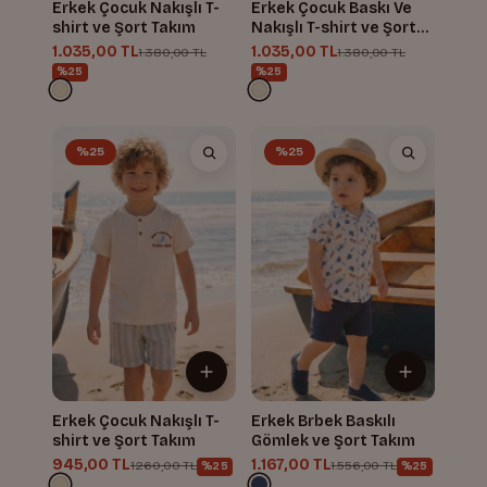
Erkek Çocuk Nakışlı T-
Erkek Çocuk Baskı Ve
shirt ve Şort Takım
Nakışlı T-shirt ve Şort
Takım
1.035,00 TL
1.035,00 TL
1.380,00 TL
1.380,00 TL
%25
%25
%25
%25
Erkek Çocuk Nakışlı T-
Erkek Brbek Baskılı
shirt ve Şort Takım
Gömlek ve Şort Takım
945,00 TL
1.167,00 TL
1.260,00 TL
1.556,00 TL
%25
%25