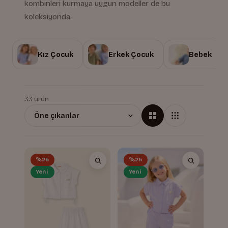
kombinleri kurmaya uygun modeller de bu
koleksiyonda.
Kız Çocuk
Erkek Çocuk
Bebek
33 ürün
%25
%25
Yeni
Yeni