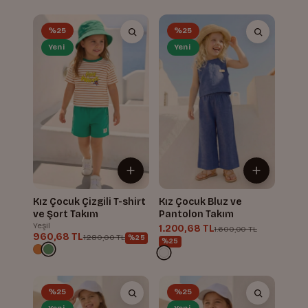
%25
%25
Yeni
Yeni
Kız Çocuk Çizgili T-shirt
Kız Çocuk Bluz ve
ve Şort Takım
Pantolon Takım
Yeşil
1.200,68 TL
1.600,00 TL
960,68 TL
1.280,00 TL
%25
%25
%25
%25