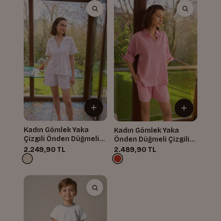
Kadın Gömlek Yaka
Kadın Gömlek Yaka
Çizgili Önden Düğmeli
Önden Düğmeli Çizgili
Şortlu Takım
Şort Takım
2.249,90 TL
2.489,90 TL