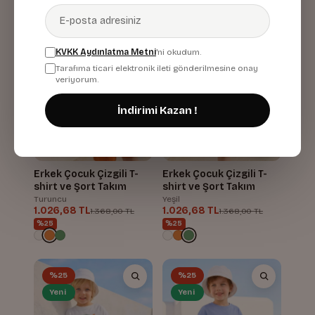
Yeni
Yeni
KVKK Aydınlatma Metni
'ni okudum.
Tarafıma ticari elektronik ileti gönderilmesine onay
veriyorum.
İndirimi Kazan !
Erkek Çocuk Çizgili T-
Erkek Çocuk Çizgili T-
shirt ve Şort Takım
shirt ve Şort Takım
Turuncu
Yeşil
1.026,68 TL
1.026,68 TL
1.368,00 TL
1.368,00 TL
%25
%25
%25
%25
Yeni
Yeni