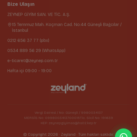
Bize Ulaşın
ZEYNEP GİYİM SAN. VE TİC. A.Ş.
15 Temmuz Mah. Koçman Cad. No:44 Güneşli Bağcılar /
İstanbul
0212 656 37 77 (pbx)
0534 889 56 29 (WhatsApp)
e-ticaret@zeynep.com.tr
Hafta içi 09:00 - 19:00
Vergi Dairesi / No: Güneşli / 9980034137
MERSİS No: 0998003413700015
Tic. Sicil No: 191639
KEP: zeynepgiyimas@hs02.kep.tr
© Copyright 2026 · Zeyland · Tüm hakları saklıdır.