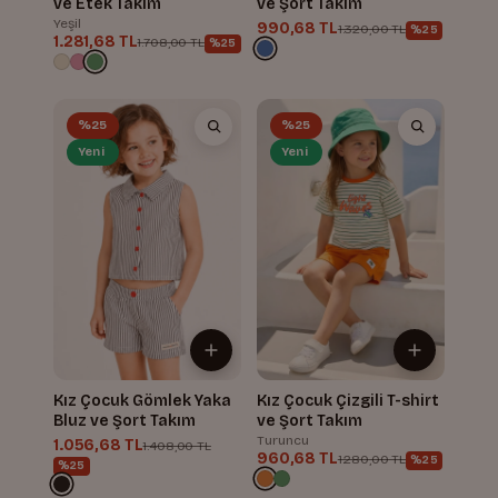
ve Etek Takım
ve Şort Takım
Yeşil
990,68 TL
1.320,00 TL
%25
1.281,68 TL
1.708,00 TL
%25
%25
%25
Yeni
Yeni
Kız Çocuk Gömlek Yaka
Kız Çocuk Çizgili T-shirt
Bluz ve Şort Takım
ve Şort Takım
Turuncu
1.056,68 TL
1.408,00 TL
960,68 TL
1.280,00 TL
%25
%25