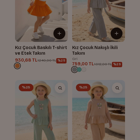
Kız Çocuk Baskılı T-shirt
Kız Çocuk Nakışlı İkili
ve Etek Takım
Takım
Gri
930,68 TL
1.240,00 TL
%25
759,00 TL
1.012,00 TL
%25
%25
%25